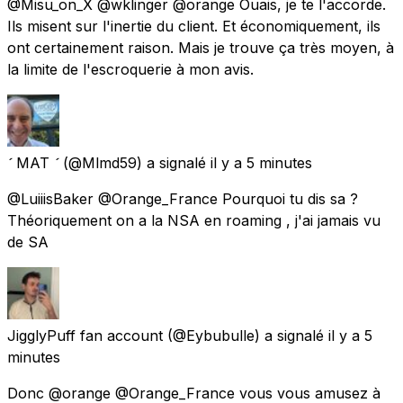
@Misu_on_X @wklinger @orange Ouais, je te l'accorde.
Ils misent sur l'inertie du client. Et économiquement, ils
ont certainement raison. Mais je trouve ça très moyen, à
la limite de l'escroquerie à mon avis.
 MAT 
(@Mlmd59) a signalé
il y a 5 minutes
@LuiiisBaker @Orange_France Pourquoi tu dis sa ?
Théoriquement on a la NSA en roaming , j'ai jamais vu
de SA
JigglyPuff fan account
(@Eybubulle) a signalé
il y a 5
minutes
Donc @orange @Orange_France vous vous amusez à