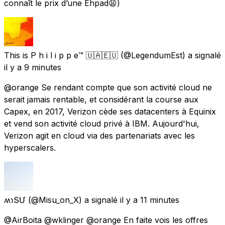
connaît le prix d’une Ehpad😩)
This is P h i l i p p e™️ 🇺🇦🇪🇺
(@LegendumEst) a signalé
il y a 9 minutes
@orange Se rendant compte que son activité cloud ne
serait jamais rentable, et considérant la course aux
Capex, en 2017, Verizon cède ses datacenters à Equinix
et vend son activité cloud privé à IBM. Aujourd'hui,
Verizon agit en cloud via des partenariats avec les
hyperscalers.
ʍɿՏՄ
(@Misu_on_X) a signalé
il y a 11 minutes
@AirBoita @wklinger @orange En faite vois les offres