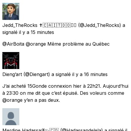
Jedd_TheRocks ✝️🇨🇦🇮🇹🇩🇴🏴‍☠️
(@Jedd_TheRocks) a
signalé
il y a 15 minutes
@AirBoita @orange Même problème au Québec
Dieng’art
(@Diengart) a signalé
il y a 16 minutes
J’ai acheté 15Gonde connexion hier à 22h21. Aujourd’hui
à 23:30 on me dit que c’est épuisé. Des voleurs comme
@orange y’en a pas deux.
Merdine Hadassa🦋✨🇨🇩
(@Hadassandelela) a signalé
il