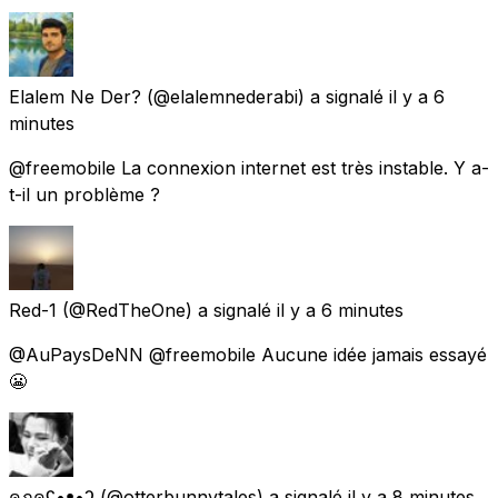
Elalem Ne Der?
(@elalemnederabi) a signalé
il y a 6
minutes
@freemobile La connexion internet est très instable. Y a-
t-il un problème ?
Red-1
(@RedTheOne) a signalé
il y a 6 minutes
@AuPaysDeNN @freemobile Aucune idée jamais essayé
😬
คภคʕ•ᴥ•ʔ
(@otterbunnytales) a signalé
il y a 8 minutes