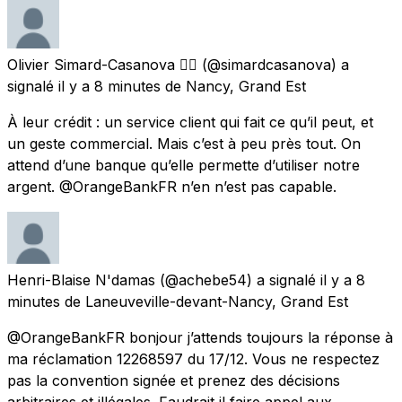
Olivier Simard-Casanova 🏳️‍🌈
(@simardcasanova) a
signalé
il y a 8 minutes
de
Nancy, Grand Est
À leur crédit : un service client qui fait ce qu’il peut, et
un geste commercial. Mais c’est à peu près tout. On
attend d’une banque qu’elle permette d’utiliser notre
argent. @OrangeBankFR n’en n’est pas capable.
Henri-Blaise N'damas
(@achebe54) a signalé
il y a 8
minutes
de
Laneuveville-devant-Nancy, Grand Est
@OrangeBankFR bonjour j’attends toujours la réponse à
ma réclamation 12268597 du 17/12. Vous ne respectez
pas la convention signée et prenez des décisions
arbitraires et illégales. Faudrait il faire appel aux