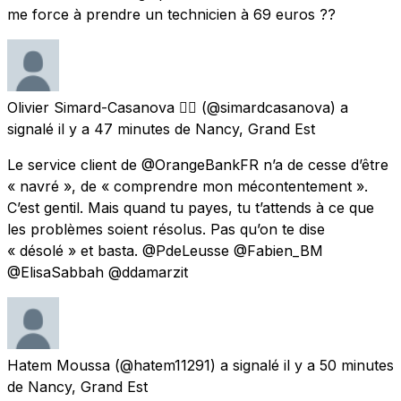
me force à prendre un technicien à 69 euros ??
Olivier Simard-Casanova 🏳️‍🌈
(@simardcasanova) a
signalé
il y a 47 minutes
de
Nancy, Grand Est
Le service client de @OrangeBankFR n’a de cesse d’être
« navré », de « comprendre mon mécontentement ».
C’est gentil. Mais quand tu payes, tu t’attends à ce que
les problèmes soient résolus. Pas qu’on te dise
« désolé » et basta. @PdeLeusse @Fabien_BM
@ElisaSabbah @ddamarzit
Hatem Moussa
(@hatem11291) a signalé
il y a 50 minutes
de
Nancy, Grand Est