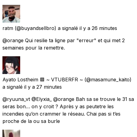
ratm
(@buyandsellbro) a signalé
il y a 26 minutes
@orange Qui resilie ta ligne par "erreur" et qui met 2
semaines pour la remettre.
Ayato Lostheim 🟪 ~ VTUBERFR ~
(@masamune_kaito)
a signalé
il y a 27 minutes
@ryuuna_vt @Elyxia_ @orange Bah sa se trouve le 31 sa
seras bon… on y croit ? Après y as peutetre les
incendies qu’on crammer le réseau. Chai pas si t’es
proche de la ou sa burle