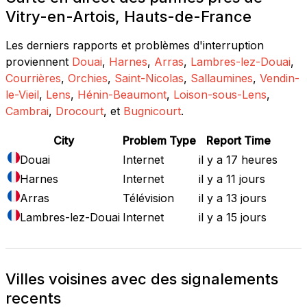
Vitry-en-Artois, Hauts-de-France
Les derniers rapports et problèmes d'interruption
proviennent
Douai
,
Harnes
,
Arras
,
Lambres-lez-Douai
,
Courrières
,
Orchies
,
Saint-Nicolas
,
Sallaumines
,
Vendin-
le-Vieil
,
Lens
,
Hénin-Beaumont
,
Loison-sous-Lens
,
Cambrai
,
Drocourt
, et
Bugnicourt
.
City
Problem Type
Report Time
Douai
Internet
il y a 17 heures
Harnes
Internet
il y a 11 jours
Arras
Télévision
il y a 13 jours
Lambres-lez-Douai
Internet
il y a 15 jours
Villes voisines avec des signalements
recents