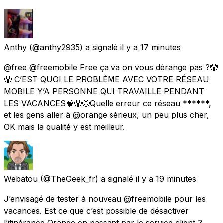
Anthy
(@anthy2935) a signalé
il y a 17 minutes
@free @freemobile Free ça va on vous dérange pas ?🤡
😤 C’EST QUOI LE PROBLÈME AVEC VOTRE RÉSEAU
MOBILE Y’A PERSONNE QUI TRAVAILLE PENDANT
LES VACANCES🧠😤🙃Quelle erreur ce réseau ******,
et les gens aller à @orange sérieux, un peu plus cher,
OK mais la qualité y est meilleur.
Webatou
(@TheGeek_fr) a signalé
il y a 19 minutes
J’envisagé de tester à nouveau @freemobile pour les
vacances. Est ce que c’est possible de désactiver
l’itinérance Orange en passant par le service client ?