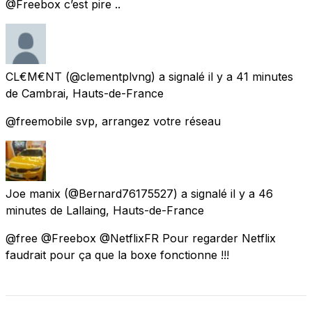
@Freebox c’est pire ..
CL€M€NT
(@clementplvng) a signalé
il y a 41 minutes
de
Cambrai, Hauts-de-France
@freemobile svp, arrangez votre réseau
Joe manix
(@Bernard76175527) a signalé
il y a 46
minutes
de
Lallaing, Hauts-de-France
@free @Freebox @NetflixFR Pour regarder Netflix
faudrait pour ça que la boxe fonctionne !!!