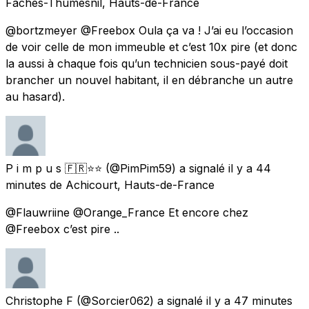
Faches-Thumesnil, Hauts-de-France
@bortzmeyer @Freebox Oula ça va ! J’ai eu l’occasion
de voir celle de mon immeuble et c’est 10x pire (et donc
la aussi à chaque fois qu’un technicien sous-payé doit
brancher un nouvel habitant, il en débranche un autre
au hasard).
P i m p u s 🇫🇷⭐️⭐️
(@PimPim59) a signalé
il y a 44
minutes
de
Achicourt, Hauts-de-France
@Flauwriine @Orange_France Et encore chez
@Freebox c’est pire ..
Christophe F
(@Sorcier062) a signalé
il y a 47 minutes