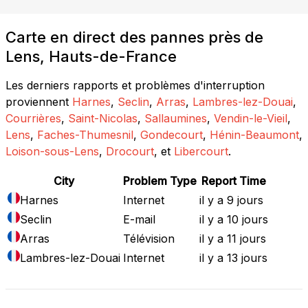
Carte en direct des pannes près de
Lens, Hauts-de-France
Les derniers rapports et problèmes d'interruption
proviennent
Harnes
,
Seclin
,
Arras
,
Lambres-lez-Douai
,
Courrières
,
Saint-Nicolas
,
Sallaumines
,
Vendin-le-Vieil
,
Lens
,
Faches-Thumesnil
,
Gondecourt
,
Hénin-Beaumont
,
Loison-sous-Lens
,
Drocourt
, et
Libercourt
.
City
Problem Type
Report Time
Harnes
Internet
il y a 9 jours
Seclin
E-mail
il y a 10 jours
Arras
Télévision
il y a 11 jours
Lambres-lez-Douai
Internet
il y a 13 jours