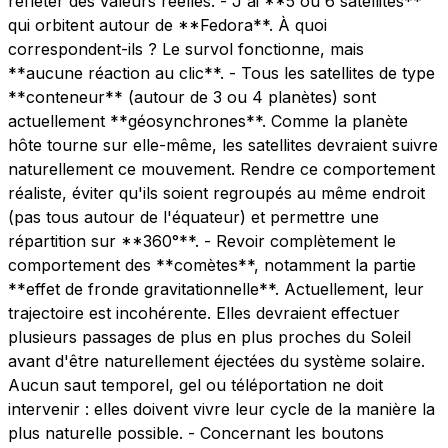
refléter des valeurs réelles. - J'ai **5 ou 6 satellites**
qui orbitent autour de **Fedora**. À quoi
correspondent-ils ? Le survol fonctionne, mais
**aucune réaction au clic**. - Tous les satellites de type
**conteneur** (autour de 3 ou 4 planètes) sont
actuellement **géosynchrones**. Comme la planète
hôte tourne sur elle-même, les satellites devraient suivre
naturellement ce mouvement. Rendre ce comportement
réaliste, éviter qu'ils soient regroupés au même endroit
(pas tous autour de l'équateur) et permettre une
répartition sur **360°**. - Revoir complètement le
comportement des **comètes**, notamment la partie
**effet de fronde gravitationnelle**. Actuellement, leur
trajectoire est incohérente. Elles devraient effectuer
plusieurs passages de plus en plus proches du Soleil
avant d'être naturellement éjectées du système solaire.
Aucun saut temporel, gel ou téléportation ne doit
intervenir : elles doivent vivre leur cycle de la manière la
plus naturelle possible. - Concernant les boutons