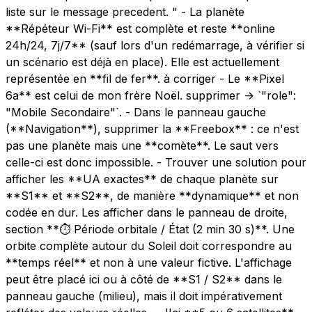
liste sur le message precedent. " - La planète
**Répéteur Wi-Fi** est complète et reste **online
24h/24, 7j/7** (sauf lors d'un redémarrage, à vérifier si
un scénario est déjà en place). Elle est actuellement
représentée en **fil de fer**. à corriger - Le **Pixel
6a** est celui de mon frère Noël. supprimer -> `"role":
"Mobile Secondaire"`. - Dans le panneau gauche
(**Navigation**), supprimer la **Freebox** : ce n'est
pas une planète mais une **comète**. Le saut vers
celle-ci est donc impossible. - Trouver une solution pour
afficher les **UA exactes** de chaque planète sur
**S1** et **S2**, de manière **dynamique** et non
codée en dur. Les afficher dans le panneau de droite,
section **⏱ Période orbitale / État (2 min 30 s)**. Une
orbite complète autour du Soleil doit correspondre au
**temps réel** et non à une valeur fictive. L'affichage
peut être placé ici ou à côté de **S1 / S2** dans le
panneau gauche (milieu), mais il doit impérativement