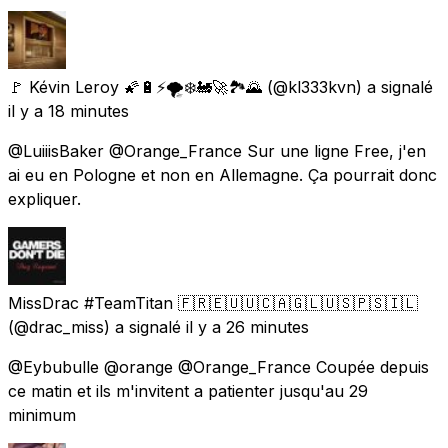
🚩 Kévin Leroy 🌠🔋⚡🌪️❄️🚂🚀🏞️🌄
(@kl333kvn) a signalé
il y a 18 minutes
@LuiiisBaker @Orange_France Sur une ligne Free, j'en
ai eu en Pologne et non en Allemagne. Ça pourrait donc
expliquer.
MissDrac #TeamTitan 🇫🇷🇪🇺🇺🇨🇦🇬🇱🇺🇸🇵🇸🇮🇱
(@drac_miss) a signalé
il y a 26 minutes
@Eybubulle @orange @Orange_France Coupée depuis
ce matin et ils m'invitent a patienter jusqu'au 29
minimum