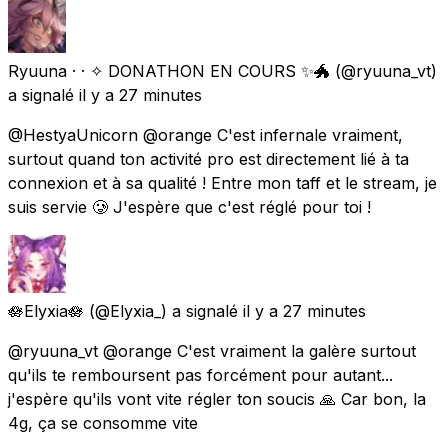
Ryuuna · · ✧ DONATHON EN COURS ✨🐲
(@ryuuna_vt)
a signalé
il y a 27 minutes
@HestyaUnicorn @orange C'est infernale vraiment,
surtout quand ton activité pro est directement lié à ta
connexion et à sa qualité ! Entre mon taff et le stream, je
suis servie 🥲 J'espère que c'est réglé pour toi !
🪷Elyxia🪷
(@Elyxia_) a signalé
il y a 27 minutes
@ryuuna_vt @orange C'est vraiment la galère surtout
qu'ils te remboursent pas forcément pour autant...
j'espère qu'ils vont vite régler ton soucis 🙏 Car bon, la
4g, ça se consomme vite