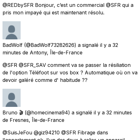
@REDbySFR Bonjour, c’est un commercial @SFR qui a
pris mon impayé qui est maintenant résolu.
BadWolf
(@BadWolf73282626) a signalé
il y a 32
minutes
de
Antony, Île-de-France
@SFR @SFR_SAV comment va se passer la résiliation
de l'option Téléfoot sur vos box ? Automatique où on va
devoir galéré comme d' habitude ??
Bruno 🎬
(@homecinema94) a signalé
il y a 32 minutes
de
Fresnes, Île-de-France
@SuisJeFou @giz94210 @SFR Fibrage dans
l'appartement ok, l'un des deux à relier un appareil