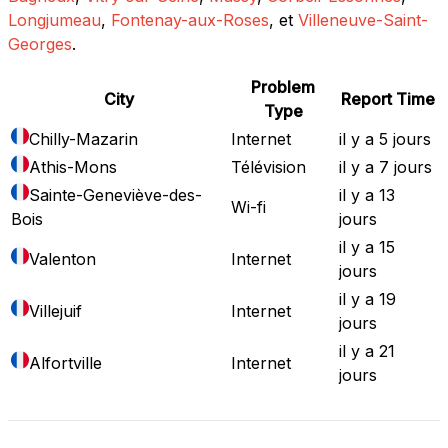
Longjumeau
,
Fontenay-aux-Roses
, et
Villeneuve-Saint-
Georges
.
Problem
City
Report Time
Type
Chilly-Mazarin
Internet
il y a 5 jours
Athis-Mons
Télévision
il y a 7 jours
Sainte-Geneviève-des-
il y a 13
Wi-fi
Bois
jours
il y a 15
Valenton
Internet
jours
il y a 19
Villejuif
Internet
jours
il y a 21
Alfortville
Internet
jours