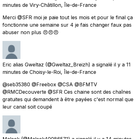
minutes
de
Viry-Châtillon, Île-de-France
Merci @SFR moi je paie tout les mois et pour le final ça
fonctionne une semaine sur 4 je fais changer faux pas
abuser non plus 😠😠😠
Eric alias Gweltaz
(@Gweltaz_Breizh) a signalé
il y a 11
minutes
de
Choisy-le-Roi, Île-de-France
@seb35380 @Freebox @CSA @BFMTV
@RMCDecouverte @SFR Ces chaine sont des chaînes
gratuites qui demandent à être payées c'est normal que
leur canal soit coupé
Maleek
(@Maleek40086571) a signalé
il y a 14 minutes