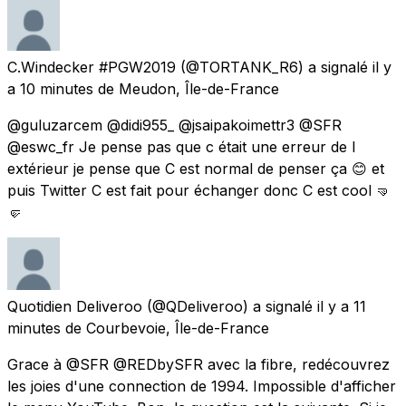
C.Windecker #PGW2019
(@TORTANK_R6) a signalé
il y
a 10 minutes
de
Meudon, Île-de-France
@guluzarcem @didi955_ @jsaipakoimettr3 @SFR
@eswc_fr Je pense pas que c était une erreur de l
extérieur je pense que C est normal de penser ça 😊 et
puis Twitter C est fait pour échanger donc C est cool 🤜
🤛
Quotidien Deliveroo
(@QDeliveroo) a signalé
il y a 11
minutes
de
Courbevoie, Île-de-France
Grace à @SFR @REDbySFR avec la fibre, redécouvrez
les joies d'une connection de 1994. Impossible d'afficher