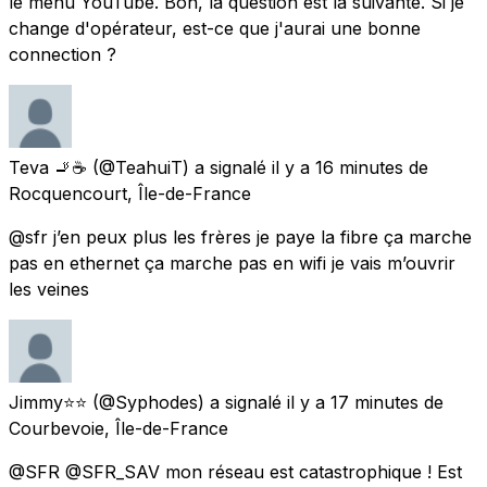
le menu YouTube. Bon, la question est la suivante. Si je
change d'opérateur, est-ce que j'aurai une bonne
connection ?
Teva 🚬☕️
(@TeahuiT) a signalé
il y a 16 minutes
de
Rocquencourt, Île-de-France
@sfr j’en peux plus les frères je paye la fibre ça marche
pas en ethernet ça marche pas en wifi je vais m’ouvrir
les veines
Jimmy⭐⭐
(@Syphodes) a signalé
il y a 17 minutes
de
Courbevoie, Île-de-France
@SFR @SFR_SAV mon réseau est catastrophique ! Est