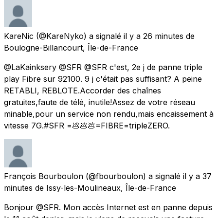
KareNic
(@KareNyko) a signalé
il y a 26 minutes
de
Boulogne-Billancourt, Île-de-France
@LaKainksery @SFR @SFR c'est, 2e j de panne triple
play Fibre sur 92100. 9 j c'était pas suffisant? A peine
RETABLI, REBLOTE.Accorder des chaînes
gratuites,faute de télé, inutile!Assez de votre réseau
minable,pour un service non rendu,mais encaissement à
vitesse 7G.#SFR =💩💩💩=FIBRE=tripleZERO.
François Bourboulon
(@fbourboulon) a signalé
il y a 37
minutes
de
Issy-les-Moulineaux, Île-de-France
Bonjour @SFR. Mon accès Internet est en panne depuis