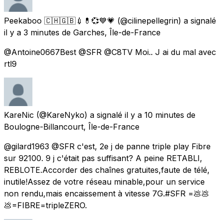
Peekaboo 🇨🇭🇬🇧💉💊💞💙💗
(@cilinepellegrin) a signalé
il y a 3 minutes
de
Garches, Île-de-France
@Antoine0667Best @SFR @C8TV Moi.. J ai du mal avec
rtl9
KareNic
(@KareNyko) a signalé
il y a 10 minutes
de
Boulogne-Billancourt, Île-de-France
@gilard1963 @SFR c'est, 2e j de panne triple play Fibre
sur 92100. 9 j c'était pas suffisant? A peine RETABLI,
REBLOTE.Accorder des chaînes gratuites,faute de télé,
inutile!Assez de votre réseau minable,pour un service
non rendu,mais encaissement à vitesse 7G.#SFR =💩💩
💩=FIBRE=tripleZERO.