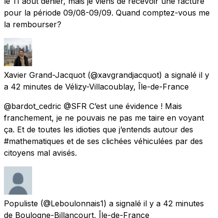
le 11 août denier, mais je viens de recevoir une facture
pour la période 09/08-09/09. Quand comptez-vous me
la rembourser?
Xavier Grand-Jacquot
(@xavgrandjacquot) a signalé
il y
a 42 minutes
de
Vélizy-Villacoublay, Île-de-France
@bardot_cedric @SFR C’est une évidence ! Mais
franchement, je ne pouvais ne pas me taire en voyant
ça. Et de toutes les idioties que j’entends autour des
#mathematiques et de ses clichées véhiculées par des
citoyens mal avisés.
Populiste
(@Leboulonnais1) a signalé
il y a 42 minutes
de
Boulogne-Billancourt, Île-de-France