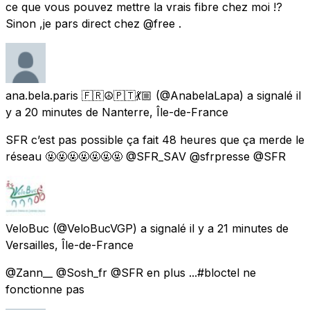
ce que vous pouvez mettre la vrais fibre chez moi !?
Sinon ,je pars direct chez @free .
ana.bela.paris 🇫🇷☮️🇵🇹💃🏼
(@AnabelaLapa) a signalé
il
y a 20 minutes
de
Nanterre, Île-de-France
SFR c’est pas possible ça fait 48 heures que ça merde le
réseau 🤬🤬🤬🤬🤬🤬🤬 @SFR_SAV @sfrpresse @SFR
VeloBuc
(@VeloBucVGP) a signalé
il y a 21 minutes
de
Versailles, Île-de-France
@Zann__ @Sosh_fr @SFR en plus ...#bloctel ne
fonctionne pas