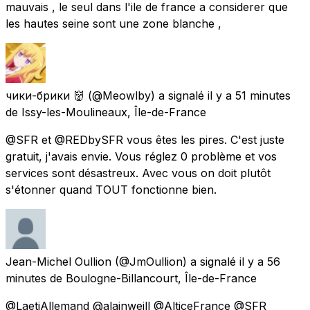
mauvais , le seul dans l'ile de france a considerer que
les hautes seine sont une zone blanche ,
чики-брики 👹
(@Meowlby) a signalé
il y a 51 minutes
de
Issy-les-Moulineaux, Île-de-France
@SFR et @REDbySFR vous êtes les pires. C'est juste
gratuit, j'avais envie. Vous réglez 0 problème et vos
services sont désastreux. Avec vous on doit plutôt
s'étonner quand TOUT fonctionne bien.
Jean-Michel Oullion
(@JmOullion) a signalé
il y a 56
minutes
de
Boulogne-Billancourt, Île-de-France
@LaetiAllemand @alainweill @AlticeFrance @SFR