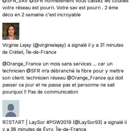
@SFR_SAV @SFR honnêtement vous cassez les couilles
votre réseau est pourri. Votre sav est pourri . 2 ème
déco en 2 semaine c'est incroyable
Virginie Lejay
(@virginielejay) a signalé
il y a 31 minutes
de
Créteil, Île-de-France
@Orange_France un mois sans services ... car un
technicien @SFR m’a débranché la fibre pour y mettre
son client. technicien réseau @Orange_France qui doit
passer ce jour et ne passe pas et personne ne sait
pourquoi !! Pas de communication
RΞSTΛRT | LaySor #PGW2019
(@LaySor93) a signalé
il
y a 38 minutes
de
Évry, Île-de-France