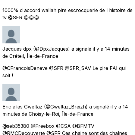
1000% d accord wallah pire escrocquerie de l histoire de
tv @SFR 😡😡😡
Jacques dpx
(@DpxJacques) a signalé
il y a 14 minutes
de
Créteil, Île-de-France
@CFrancoisDeneve @SFR @SFR_SAV Le pire FAI qui
soit !
Eric alias Gweltaz
(@Gweltaz_Breizh) a signalé
il y a 14
minutes
de
Choisy-le-Roi, Île-de-France
@seb35380 @Freebox @CSA @BFMTV
@RMCDecouverte @SFR Ces chaine sont des chaînes