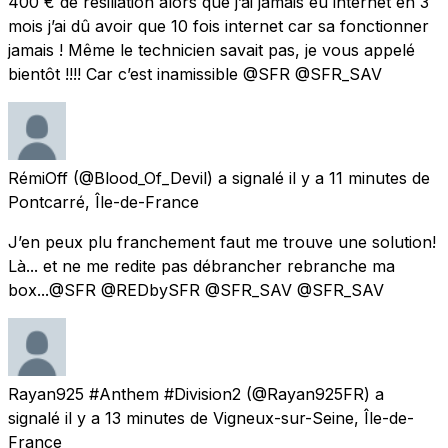
400 € de résiliation alors que j’ai jamais eu internet en 3
mois j’ai dû avoir que 10 fois internet car sa fonctionner
jamais ! Même le technicien savait pas, je vous appelé
bientôt !!!! Car c’est inamissible @SFR @SFR_SAV
RémiOff
(@Blood_Of_Devil) a signalé
il y a 11 minutes
de
Pontcarré, Île-de-France
J’en peux plu franchement faut me trouve une solution!
Là... et ne me redite pas débrancher rebranche ma
box...@SFR @REDbySFR @SFR_SAV @SFR_SAV
Rayan925 #Anthem #Division2
(@Rayan925FR) a
signalé
il y a 13 minutes
de
Vigneux-sur-Seine, Île-de-
France