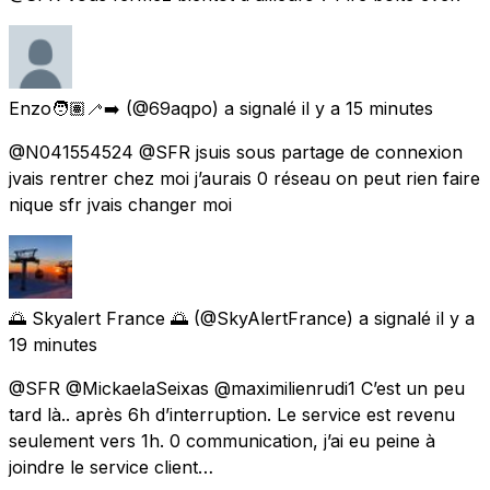
Enzo🧑🏽‍🦯‍➡️
(@69aqpo) a signalé
il y a 15 minutes
@N041554524 @SFR jsuis sous partage de connexion
jvais rentrer chez moi j’aurais 0 réseau on peut rien faire
nique sfr jvais changer moi
🌅 Skyalert France 🌅
(@SkyAlertFrance) a signalé
il y a
19 minutes
@SFR @MickaelaSeixas @maximilienrudi1 C’est un peu
tard là.. après 6h d’interruption. Le service est revenu
seulement vers 1h. 0 communication, j’ai eu peine à
joindre le service client…