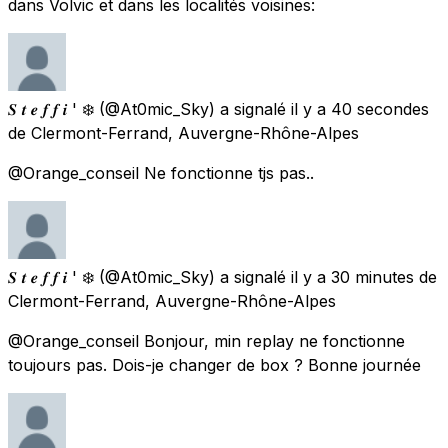
dans Volvic et dans les localités voisines:
𝑺 𝒕 𝒆 𝒇 𝒇 𝒊 ' ❄️
(@At0mic_Sky) a signalé
il y a 40 secondes
de
Clermont-Ferrand, Auvergne-Rhône-Alpes
@Orange_conseil Ne fonctionne tjs pas..
𝑺 𝒕 𝒆 𝒇 𝒇 𝒊 ' ❄️
(@At0mic_Sky) a signalé
il y a 30 minutes
de
Clermont-Ferrand, Auvergne-Rhône-Alpes
@Orange_conseil Bonjour, min replay ne fonctionne
toujours pas. Dois-je changer de box ? Bonne journée