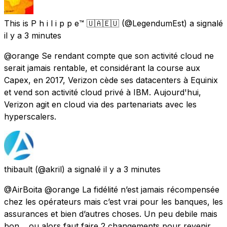
This is P h i l i p p e™️ 🇺🇦🇪🇺
(@LegendumEst) a signalé
il y a 3 minutes
@orange Se rendant compte que son activité cloud ne
serait jamais rentable, et considérant la course aux
Capex, en 2017, Verizon cède ses datacenters à Equinix
et vend son activité cloud privé à IBM. Aujourd'hui,
Verizon agit en cloud via des partenariats avec les
hyperscalers.
thibault
(@akril) a signalé
il y a 3 minutes
@AirBoita @orange La fidélité n’est jamais récompensée
chez les opérateurs mais c’est vrai pour les banques, les
assurances et bien d’autres choses. Un peu debile mais
bon… ou alors faut faire 2 changements pour revenir.