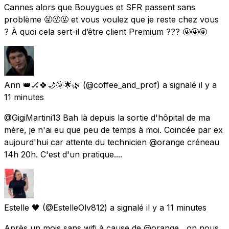
Cannes alors que Bouygues et SFR passent sans
problème 🤬🤬🤬 et vous voulez que je reste chez vous
? À quoi cela sert-il d’être client Premium ??? 🤬🤬🤬
Ann 👑🏒🍀🌙🌞🌟🌿
(@coffee_and_prof) a signalé
il y a
11 minutes
@GigiMartini13 Bah là depuis la sortie d'hôpital de ma
mère, je n'ai eu que peu de temps à moi. Coincée par ex
aujourd'hui car attente du technicien @orange créneau
14h 20h. C'est d'un pratique....
Estelle 🖤
(@EstelleOlv812) a signalé
il y a 11 minutes
Après un mois sans wifi à cause de @orange , on nous