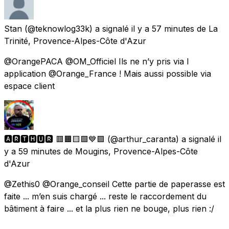
Stan
(@teknowlog33k) a signalé
il y a 57 minutes
de
La
Trinité, Provence-Alpes-Côte d'Azur
@OrangePACA @OM_Officiel Ils ne n’y pris via l
application @Orange_France ! Mais aussi possible via
espace client
🅰🆁🆃🅷🆄🆁​​​​​ 🟥🟧🟨🟩💙🟪
(@arthur_caranta) a signalé
il
y a 59 minutes
de
Mougins, Provence-Alpes-Côte
d'Azur
@Zethis0 @Orange_conseil Cette partie de paperasse est
faite ... m’en suis chargé ... reste le raccordement du
bâtiment à faire ... et la plus rien ne bouge, plus rien :/