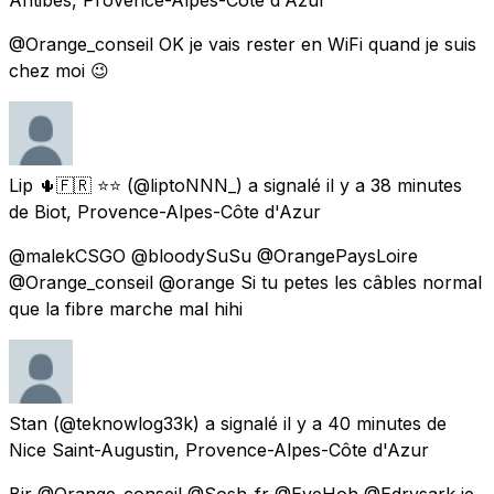
@Orange_conseil OK je vais rester en WiFi quand je suis
chez moi 😉
Lip 🌵🇫🇷 ⭐⭐
(@liptoNNN_) a signalé
il y a 38 minutes
de
Biot, Provence-Alpes-Côte d'Azur
@malekCSGO @bloodySuSu @OrangePaysLoire
@Orange_conseil @orange Si tu petes les câbles normal
que la fibre marche mal hihi
Stan
(@teknowlog33k) a signalé
il y a 40 minutes
de
Nice Saint-Augustin, Provence-Alpes-Côte d'Azur
Bjr @Orange_conseil @Sosh_fr @EveHoh @Edrysark je