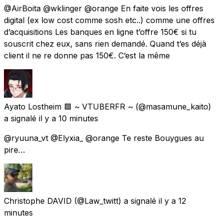
@AirBoita @wklinger @orange En faite vois les offres
digital (ex low cost comme sosh etc..) comme une offres
d’acquisitions Les banques en ligne t’offre 150€ si tu
souscrit chez eux, sans rien demandé. Quand t’es déjà
client il ne re donne pas 150€. C’est la même
Ayato Lostheim 🟪 ~ VTUBERFR ~
(@masamune_kaito)
a signalé
il y a 10 minutes
@ryuuna_vt @Elyxia_ @orange Te reste Bouygues au
pire…
Christophe DAVID
(@Law_twitt) a signalé
il y a 12
minutes