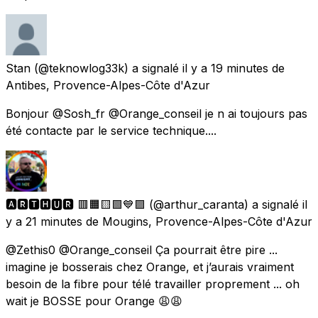
Stan
(@teknowlog33k) a signalé
il y a 19 minutes
de
Antibes, Provence-Alpes-Côte d'Azur
Bonjour @Sosh_fr @Orange_conseil je n ai toujours pas
été contacte par le service technique....
🅰🆁🆃🅷🆄🆁​​​​​ 🟥🟧🟨🟩💙🟪
(@arthur_caranta) a signalé
il
y a 21 minutes
de
Mougins, Provence-Alpes-Côte d'Azur
@Zethis0 @Orange_conseil Ça pourrait être pire ...
imagine je bosserais chez Orange, et j’aurais vraiment
besoin de la fibre pour télé travailler proprement ... oh
wait je BOSSE pour Orange 😩😩