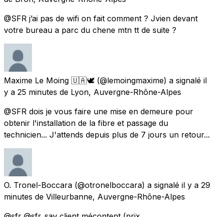
@SFR j’ai pas de wifi on fait comment ? Jvien devant
votre bureau a parc du chene mtn tt de suite ?
Maxime Le Moing 🇺🇦🕊
(@lemoingmaxime) a signalé
il
y a 25 minutes
de
Lyon, Auvergne-Rhône-Alpes
@SFR dois je vous faire une mise en demeure pour
obtenir l'installation de la fibre et passage du
technicien... J'attends depuis plus de 7 jours un retour...
O. Tronel-Boccara
(@otronelboccara) a signalé
il y a 29
minutes
de
Villeurbanne, Auvergne-Rhône-Alpes
@sfr @sfr_sav client mécontent (prix,