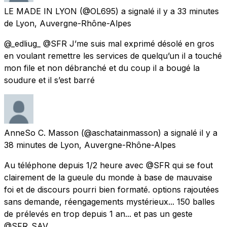
LE MADE IN LYON
(@OL695) a signalé
il y a 33 minutes
de
Lyon, Auvergne-Rhône-Alpes
@_edliug_ @SFR J’me suis mal exprimé désolé en gros
en voulant remettre les services de quelqu’un il a touché
mon file et non débranché et du coup il a bougé la
soudure et il s’est barré
AnneSo C. Masson
(@aschatainmasson) a signalé
il y a
38 minutes
de
Lyon, Auvergne-Rhône-Alpes
Au téléphone depuis 1/2 heure avec @SFR qui se fout
clairement de la gueule du monde à base de mauvaise
foi et de discours pourri bien formaté. options rajoutées
sans demande, réengagements mystérieux... 150 balles
de prélevés en trop depuis 1 an... et pas un geste
@SFR_SAV