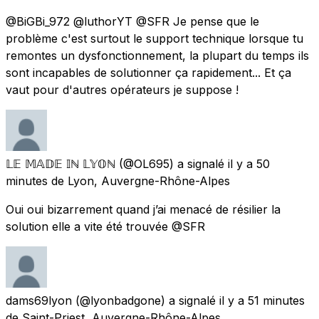
@BiGBi_972 @luthorYT @SFR Je pense que le
problème c'est surtout le support technique lorsque tu
remontes un dysfonctionnement, la plupart du temps ils
sont incapables de solutionner ça rapidement... Et ça
vaut pour d'autres opérateurs je suppose !
𝕃𝔼 𝕄𝔸𝔻𝔼 𝕀ℕ 𝕃𝕐𝕆ℕ
(@OL695) a signalé
il y a 50
minutes
de
Lyon, Auvergne-Rhône-Alpes
Oui oui bizarrement quand j’ai menacé de résilier la
solution elle a vite été trouvée @SFR
dams69lyon
(@lyonbadgone) a signalé
il y a 51 minutes
de
Saint-Priest, Auvergne-Rhône-Alpes