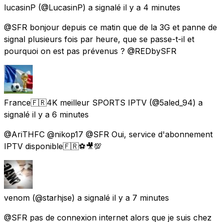
lucasinP
(@LucasinP) a signalé
il y a 4 minutes
@SFR bonjour depuis ce matin que de la 3G et panne de
signal plusieurs fois par heure, que se passe-t-il et
pourquoi on est pas prévenus ? @REDbySFR
France🇫🇷4K meilleur SPORTS IPTV
(@5aled_94) a
signalé
il y a 6 minutes
@AriTHFC @nikop17 @SFR Oui, service d'abonnement
IPTV disponible🇫🇷⚽🎥💯
venom
(@starhjse) a signalé
il y a 7 minutes
@SFR pas de connexion internet alors que je suis chez