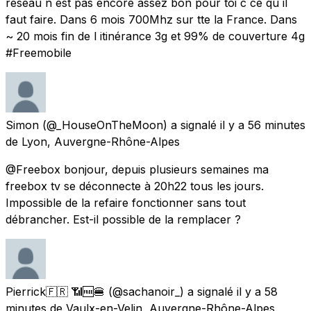
réseau n est pas encore assez bon pour toi c ce qu il
faut faire. Dans 6 mois 700Mhz sur tte la France. Dans
~ 20 mois fin de l itinérance 3g et 99% de couverture 4g
#Freemobile
Simon
(@_HouseOnTheMoon) a signalé
il y a 56 minutes
de
Lyon, Auvergne-Rhône-Alpes
@Freebox bonjour, depuis plusieurs semaines ma
freebox tv se déconnecte à 20h22 tous les jours.
Impossible de la refaire fonctionner sans tout
débrancher. Est-il possible de la remplacer ?
Pierrick🇫🇷 📶🆓🍔
(@sachanoir_) a signalé
il y a 58
minutes
de
Vaulx-en-Velin, Auvergne-Rhône-Alpes