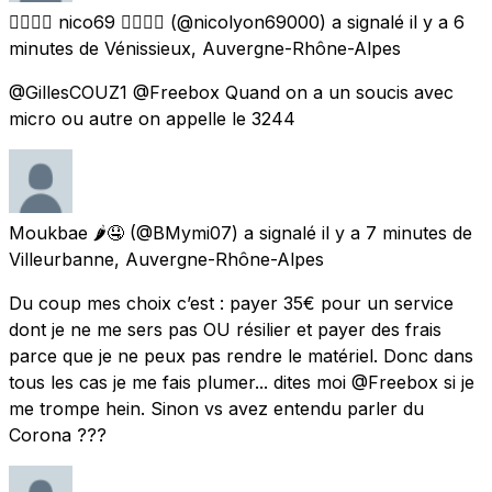
🏳️‍🌈🏳️‍🌈 nico69 🏳️‍🌈🏳️‍🌈
(@nicolyon69000) a signalé
il y a 6
minutes
de
Vénissieux, Auvergne-Rhône-Alpes
@GillesCOUZ1 @Freebox Quand on a un soucis avec
micro ou autre on appelle le 3244
Moukbae 🌶🤤
(@BMymi07) a signalé
il y a 7 minutes
de
Villeurbanne, Auvergne-Rhône-Alpes
Du coup mes choix c’est : payer 35€ pour un service
dont je ne me sers pas OU résilier et payer des frais
parce que je ne peux pas rendre le matériel. Donc dans
tous les cas je me fais plumer... dites moi @Freebox si je
me trompe hein. Sinon vs avez entendu parler du
Corona ???