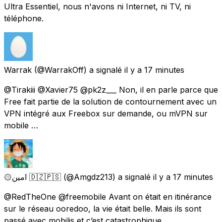
Ultra Essentiel, nous n'avons ni Internet, ni TV, ni
téléphone.
Warrak
(@WarrakOff) a signalé
il y a 17 minutes
@Tirakiii @Xavier75 @pk2z___ Non, il en parle parce que
Free fait partie de la solution de contournement avec un
VPN intégré aux Freebox sur demande, ou mVPN sur
mobile …
۞امين 🇩🇿🇵🇸
(@Amgdz213) a signalé
il y a 17 minutes
@RedTheOne @freemobile Avant on était en itinérance
sur le réseau ooredoo, la vie était belle. Mais ils sont
passé avec mobilis et c’est catastrophique