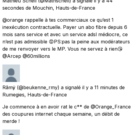
Mathieu Schell
(@Mathschell) a signalé
il y a 44
secondes
de
Mouchin, Hauts-de-France
@orange rappelle à tes commerciaux ce qu’est 1
inexécution contractuelle. Payer un abo fibre depuis 6
mois sans service et avec un service adsl médiocre, ce
n’est pas admissible 😡PS:pas la peine aux modérateurs
de me renvoyer vers le MP. Vous ne servez à rien😘
@Arcep @60millions
Rãmÿ
(@beukenne_rmy) a signalé
il y a 11 minutes
de
Rumegies, Hauts-de-France
Je commence à en avoir rat le c** de @Orange_France
des coupures internet chaque semaine, un débit de
merde !