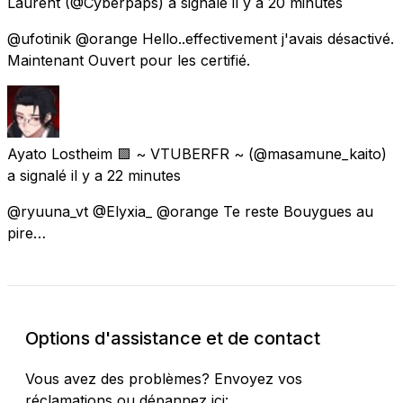
Laurent
(@Cyberpaps) a signalé
il y a 20 minutes
@ufotinik @orange Hello..effectivement j'avais désactivé.
Maintenant Ouvert pour les certifié.
Ayato Lostheim 🟪 ~ VTUBERFR ~
(@masamune_kaito)
a signalé
il y a 22 minutes
@ryuuna_vt @Elyxia_ @orange Te reste Bouygues au
pire…
Options d'assistance et de contact
Vous avez des problèmes? Envoyez vos
réclamations ou dépannez ici: