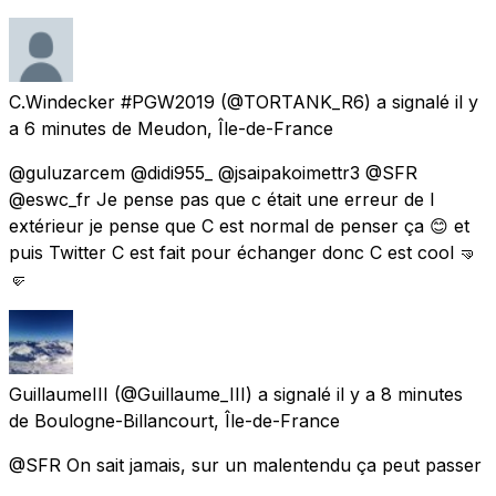
C.Windecker #PGW2019
(@TORTANK_R6) a signalé
il y
a 6 minutes
de
Meudon, Île-de-France
@guluzarcem @didi955_ @jsaipakoimettr3 @SFR
@eswc_fr Je pense pas que c était une erreur de l
extérieur je pense que C est normal de penser ça 😊 et
puis Twitter C est fait pour échanger donc C est cool 🤜
🤛
GuillaumeIII
(@Guillaume_III) a signalé
il y a 8 minutes
de
Boulogne-Billancourt, Île-de-France
@SFR On sait jamais, sur un malentendu ça peut passer