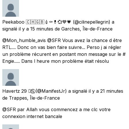
Peekaboo 🇨🇭🇬🇧💉⚰️💊💞💙💗
(@cilinepellegrin) a
signalé
il y a 15 minutes
de
Garches, Île-de-France
@Mon_humble_avis @SFR Vous avez la chance d être
RTL.... Donc on vas bien faire suivre... Perso j ai régler
un problème récurent en postant mon message sur le #
Engie..... Dans l heure mon problème était résolu
Havertz 29 🏳️‍🌈⃠
(@ManifestJr) a signalé
il y a 21 minutes
de
Trappes, Île-de-France
@SFR par Allah vous commencez a me clc votre
connexion internet bancale