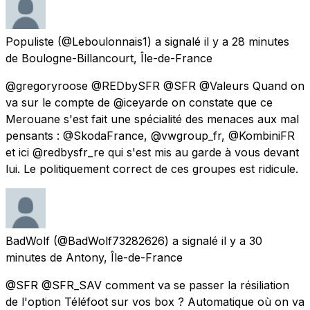
Populiste
(@Leboulonnais1) a signalé
il y a 28 minutes
de
Boulogne-Billancourt, Île-de-France
@gregoryroose @REDbySFR @SFR @Valeurs Quand on
va sur le compte de @iceyarde on constate que ce
Merouane s'est fait une spécialité des menaces aux mal
pensants : @SkodaFrance, @vwgroup_fr, @KombiniFR
et ici @redbysfr_re qui s'est mis au garde à vous devant
lui. Le politiquement correct de ces groupes est ridicule.
BadWolf
(@BadWolf73282626) a signalé
il y a 30
minutes
de
Antony, Île-de-France
@SFR @SFR_SAV comment va se passer la résiliation
de l'option Téléfoot sur vos box ? Automatique où on va