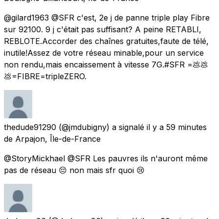
@gilard1963 @SFR c'est, 2e j de panne triple play Fibre
sur 92100. 9 j c'était pas suffisant? A peine RETABLI,
REBLOTE.Accorder des chaînes gratuites,faute de télé,
inutile!Assez de votre réseau minable,pour un service
non rendu,mais encaissement à vitesse 7G.#SFR =💩💩
💩=FIBRE=tripleZERO.
thedude91290
(@jmdubigny) a signalé
il y a 59 minutes
de
Arpajon, Île-de-France
@StoryMickhael @SFR Les pauvres ils n'auront même
pas de réseau 😔 non mais sfr quoi 😢