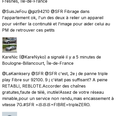
Fresnes, Île-de-France
@SuisJeFou @giz94210 @SFR Fibrage dans
l'appartement ok, l'un des deux à relier un appareil
pour vérifier la continuité et l'image pour aider celui au
PM de retrouver ces petits
KareNic
(@KareNyko) a signalé
il y a 5 minutes
de
Boulogne-Billancourt, Île-de-France
@LaKainksery @SFR @SFR c'est, 2e j de panne triple
play Fibre sur 92100. 9 j c'était pas suffisant? A peine
RETABLI, REBLOTE.Accorder des chaînes
gratuites,faute de télé, inutile!Assez de votre réseau
minable,pour un service non rendu,mais encaissement à
vitesse 7G.#SFR =💩💩💩=FIBRE=tripleZERO.