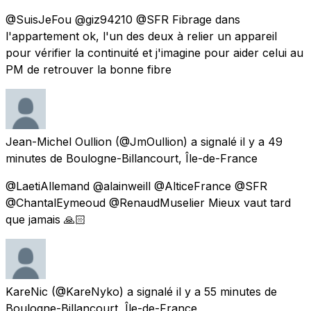
@SuisJeFou @giz94210 @SFR Fibrage dans
l'appartement ok, l'un des deux à relier un appareil
pour vérifier la continuité et j'imagine pour aider celui au
PM de retrouver la bonne fibre
Jean-Michel Oullion
(@JmOullion) a signalé
il y a 49
minutes
de
Boulogne-Billancourt, Île-de-France
@LaetiAllemand @alainweill @AlticeFrance @SFR
@ChantalEymeoud @RenaudMuselier Mieux vaut tard
que jamais 🙏🏻
KareNic
(@KareNyko) a signalé
il y a 55 minutes
de
Boulogne-Billancourt, Île-de-France