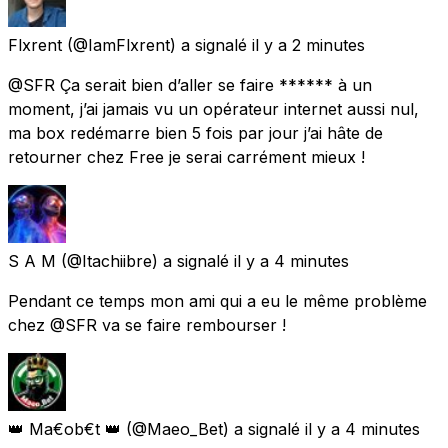
Flxrent
(@IamFlxrent) a signalé
il y a 2 minutes
@SFR Ça serait bien d’aller se faire ****** à un
moment, j’ai jamais vu un opérateur internet aussi nul,
ma box redémarre bien 5 fois par jour j’ai hâte de
retourner chez Free je serai carrément mieux !
S A M
(@Itachiibre) a signalé
il y a 4 minutes
Pendant ce temps mon ami qui a eu le même problème
chez @SFR va se faire rembourser !
👑 Ma€ob€t 👑
(@Maeo_Bet) a signalé
il y a 4 minutes