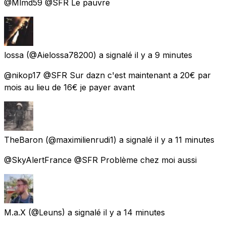
@Mlmd59 @SFR Le pauvre
lossa
(@Aielossa78200) a signalé
il y a 9 minutes
@nikop17 @SFR Sur dazn c'est maintenant a 20€ par
mois au lieu de 16€ je payer avant
TheBaron
(@maximilienrudi1) a signalé
il y a 11 minutes
@SkyAlertFrance @SFR Problème chez moi aussi
M.a.X
(@Leuns) a signalé
il y a 14 minutes