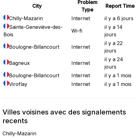
Problem
City
Report Time
Type
Chilly-Mazarin
Internet
il y a 6 jours
Sainte-Geneviève-des-
il y a 14
Wi-fi
Bois
jours
il y a 22
Boulogne-Billancourt
Internet
jours
il y a 24
Bagneux
Internet
jours
Boulogne-Billancourt
Internet
il y a 1 mois
Viroflay
Internet
il y a 1 mois
Villes voisines avec des signalements
recents
Chilly-Mazarin