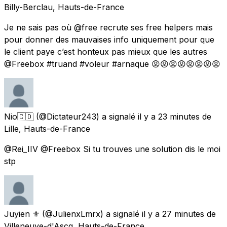
Billy-Berclau, Hauts-de-France
Je ne sais pas où @free recrute ses free helpers mais
pour donner des mauvaises info uniquement pour que
le client paye c’est honteux pas mieux que les autres
@Freebox #truand #voleur #arnaque 😡😡😡😡😡😡😡😡
Nio🇨🇩
(@Dictateur243) a signalé
il y a 23 minutes
de
Lille, Hauts-de-France
@Rei_IIV @Freebox Si tu trouves une solution dis le moi
stp
Juyien ⚜️
(@JulienxLmrx) a signalé
il y a 27 minutes
de
Villeneuve-d'Ascq, Hauts-de-France