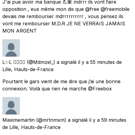
J'ai pue avoir ma banque 💪🏽 mdrrr ils vont faire
opposition , eux même mon dis que @free @freemobile
devais me rembourser mdrrrrrrrrrr , vous pensez ils
vont me rembourser M.D.R JE NE VERRAIS JAMAIS
MON ARGENT
L✨L 🏋🏾‍♀️💜
(@Mdmzel_) a signalé
il y a 55 minutes
de
Lille, Hauts-de-France
Pourtant le gars vient de me dire que j’ai une bonne
connexion. Voilà que rien ne marche @Freebox
Maximemartin
(@mrtnmxm) a signalé
il y a 59 minutes
de
Lille, Hauts-de-France