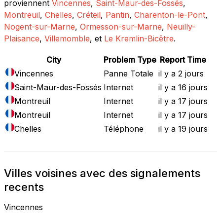
proviennent
Vincennes
,
Saint-Maur-des-Fossés
,
Montreuil
,
Chelles
,
Créteil
,
Pantin
,
Charenton-le-Pont
,
Nogent-sur-Marne
,
Ormesson-sur-Marne
,
Neuilly-
Plaisance
,
Villemomble
, et
Le Kremlin-Bicêtre
.
City
Problem Type
Report Time
Vincennes
Panne Totale
il y a 2 jours
Saint-Maur-des-Fossés
Internet
il y a 16 jours
Montreuil
Internet
il y a 17 jours
Montreuil
Internet
il y a 17 jours
Chelles
Téléphone
il y a 19 jours
Villes voisines avec des signalements
recents
Vincennes