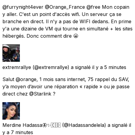
@furrynight4ever @Orange_France @free Mon copain
y aller. C'est un point d'accès wifi. Un serveur ça se
branche en direct. Il n'y a pas de WIFI dedans. En prime
y'a une dizaine de VM qui tourne en simultané + les sites
hébergés. Donc comment dire 😬
extremrallye
(@extremrallye) a signalé
il y a 5 minutes
Salut @orange, 1 mois sans internet, 75 rappel du SAV,
y’a moyen d’avoir une réparation « rapide » ou je passe
direct chez @Starlink ?
Merdine Hadassa🦋✨🇨🇩
(@Hadassandelela) a signalé
il
y a 7 minutes