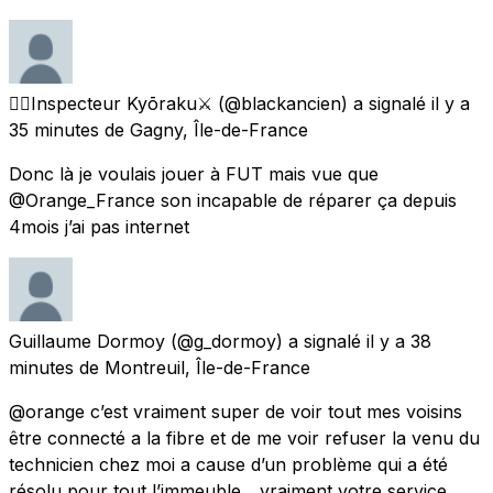
🕵🏿Inspecteur Kyōraku⚔️
(@blackancien) a signalé
il y a
35 minutes
de
Gagny, Île-de-France
Donc là je voulais jouer à FUT mais vue que
@Orange_France son incapable de réparer ça depuis
4mois j’ai pas internet
Guillaume Dormoy
(@g_dormoy) a signalé
il y a 38
minutes
de
Montreuil, Île-de-France
@orange c’est vraiment super de voir tout mes voisins
être connecté a la fibre et de me voir refuser la venu du
technicien chez moi a cause d’un problème qui a été
résolu pour tout l’immeuble... vraiment votre service