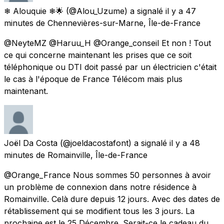
❄ Alouquie ❄🌟
(@Alou_Uzume) a signalé
il y a 47
minutes
de
Chennevières-sur-Marne, Île-de-France
@NeyteMZ @Haruu_H @Orange_conseil Et non ! Tout
ce qui concerne maintenant les prises que ce soit
téléphonique ou DTI doit passé par un électricien c'était
le cas à l'époque de France Télécom mais plus
maintenant.
Joël Da Costa
(@joeldacostafont) a signalé
il y a 48
minutes
de
Romainville, Île-de-France
@Orange_France Nous sommes 50 personnes à avoir
un problème de connexion dans notre résidence à
Romainville. Celà dure depuis 12 jours. Avec des dates de
rétablissement qui se modifient tous les 3 jours. La
prochaine est le 25 Décembre. Serait-ce le cadeau du