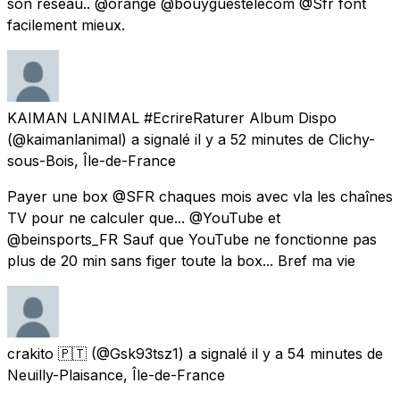
son réseau.. @orange @bouyguestelecom @Sfr font
facilement mieux.
KAIMAN LANIMAL #EcrireRaturer Album Dispo
(@kaimanlanimal) a signalé
il y a 52 minutes
de
Clichy-
sous-Bois, Île-de-France
Payer une box @SFR chaques mois avec vla les chaînes
TV pour ne calculer que... @YouTube et
@beinsports_FR Sauf que YouTube ne fonctionne pas
plus de 20 min sans figer toute la box... Bref ma vie
crakito 🇵🇹
(@Gsk93tsz1) a signalé
il y a 54 minutes
de
Neuilly-Plaisance, Île-de-France