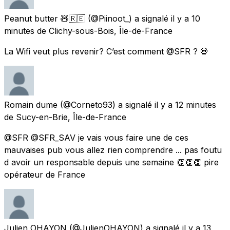
Peanut butter 🧸🇷🇪
(@Piinoot_) a signalé
il y a 10
minutes
de
Clichy-sous-Bois, Île-de-France
La Wifi veut plus revenir? C’est comment @SFR ? 💀
Romain dume
(@Corneto93) a signalé
il y a 12 minutes
de
Sucy-en-Brie, Île-de-France
@SFR @SFR_SAV je vais vous faire une de ces
mauvaises pub vous allez rien comprendre ... pas foutu
d avoir un responsable depuis une semaine 👏👏👏 pire
opérateur de France
Julien OHAYON
(@JulienOHAYON) a signalé
il y a 13