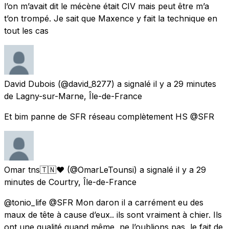
l’on m’avait dit le mécène était CIV mais peut être m’a
t’on trompé. Je sait que Maxence y fait la technique en
tout les cas
David Dubois
(@david_8277) a signalé
il y a 29 minutes
de
Lagny-sur-Marne, Île-de-France
Et bim panne de SFR réseau complètement HS @SFR
Omar tns🇹🇳❤️
(@OmarLeTounsi) a signalé
il y a 29
minutes
de
Courtry, Île-de-France
@tonio_life @SFR Mon daron il a carrément eu des
maux de tête à cause d’eux.. ils sont vraiment à chier. Ils
ont une qualité quand même, ne l’oublions pas, le fait de