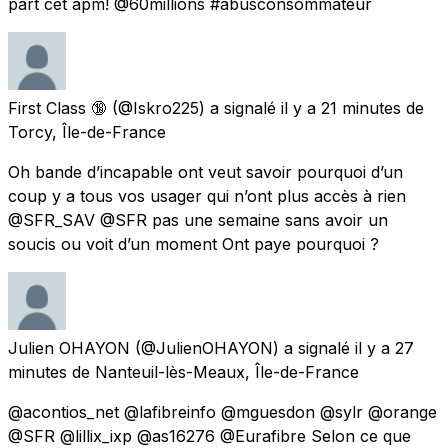
part cet apm! @60millions #abusconsommateur
First Class 🔞
(@Iskro225) a signalé
il y a 21 minutes
de
Torcy, Île-de-France
Oh bande d’incapable ont veut savoir pourquoi d’un
coup y a tous vos usager qui n’ont plus accès à rien
@SFR_SAV @SFR pas une semaine sans avoir un
soucis ou voit d’un moment Ont paye pourquoi ?
Julien OHAYON
(@JulienOHAYON) a signalé
il y a 27
minutes
de
Nanteuil-lès-Meaux, Île-de-France
@acontios_net @lafibreinfo @mguesdon @sylr @orange
@SFR @lillix_ixp @as16276 @Eurafibre Selon ce que