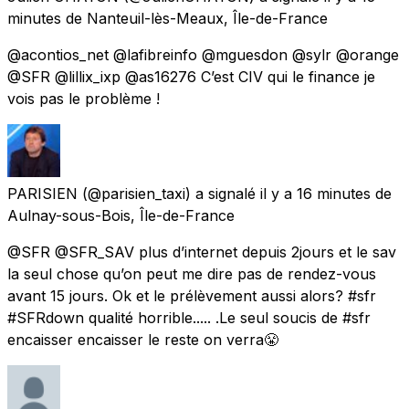
minutes
de
Nanteuil-lès-Meaux, Île-de-France
@acontios_net @lafibreinfo @mguesdon @sylr @orange
@SFR @lillix_ixp @as16276 C’est CIV qui le finance je
vois pas le problème !
PARISIEN
(@parisien_taxi) a signalé
il y a 16 minutes
de
Aulnay-sous-Bois, Île-de-France
@SFR @SFR_SAV plus d’internet depuis 2jours et le sav
la seul chose qu’on peut me dire pas de rendez-vous
avant 15 jours. Ok et le prélèvement aussi alors? #sfr
#SFRdown qualité horrible..... .Le seul soucis de #sfr
encaisser encaisser le reste on verra😤