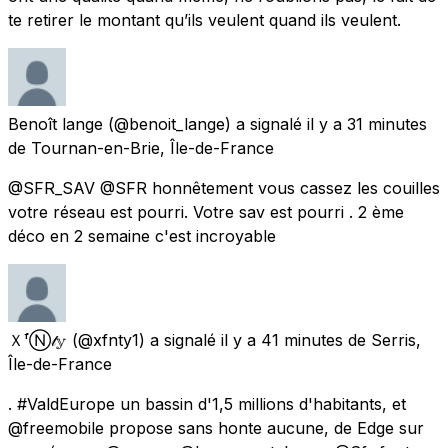
te retirer le montant qu’ils veulent quand ils veulent.
Benoît lange
(@benoit_lange) a signalé
il y a 31 minutes
de
Tournan-en-Brie, Île-de-France
@SFR_SAV @SFR honnêtement vous cassez les couilles
votre réseau est pourri. Votre sav est pourri . 2 ème
déco en 2 semaine c'est incroyable
ＸᶠⓃ𝓉𝕪
(@xfnty1) a signalé
il y a 41 minutes
de
Serris,
Île-de-France
. #ValdEurope un bassin d'1,5 millions d'habitants, et
@freemobile propose sans honte aucune, de Edge sur