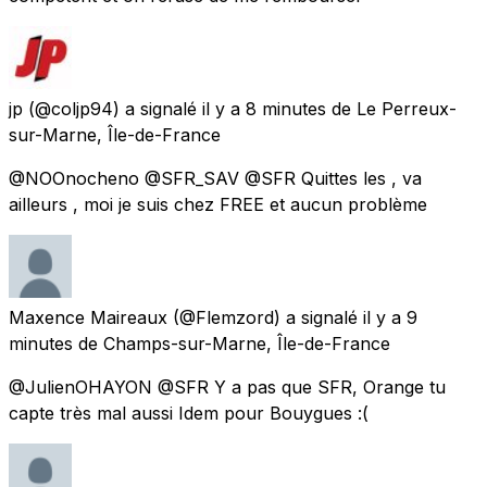
jp
(@coljp94) a signalé
il y a 8 minutes
de
Le Perreux-
sur-Marne, Île-de-France
@NOOnocheno @SFR_SAV @SFR Quittes les , va
ailleurs , moi je suis chez FREE et aucun problème
Maxence Maireaux
(@Flemzord) a signalé
il y a 9
minutes
de
Champs-sur-Marne, Île-de-France
@JulienOHAYON @SFR Y a pas que SFR, Orange tu
capte très mal aussi Idem pour Bouygues :(