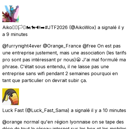
Aiko🏳️‍🌈🏳️‍⚧️🏍️🐎🔊➡️#JTF2026
(@AikoWox) a signalé
il y
a 9 minutes
@furrynight4ever @Orange_France @free On est pas
une entreprise justement, mais une association (les tarifs
pro sont pas intéressant pr nous)😬 J'ai mal formulé ma
phrase. C'était sous entendu, il ne laisse pas une
entreprise sans wifi pendant 2 semaines pourquoi en
tant que particulier on devrait subir ça.
Luck Fast
(@Luck_Fast_Sama) a signalé
il y a 10 minutes
@orange normal qu'en région lyonnaise on se tape des
déco de tout le réseau internet sur les box et les mobiles