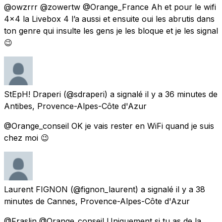
@owzrrr @zowertw @Orange_France Ah et pour le wifi
4x4 la Livebox 4 l’a aussi et ensuite oui les abrutis dans
ton genre qui insulte les gens je les bloque et je les signal
😉
StEpH! Draperi
(@sdraperi) a signalé
il y a 36 minutes
de
Antibes, Provence-Alpes-Côte d'Azur
@Orange_conseil OK je vais rester en WiFi quand je suis
chez moi 😉
Laurent FIGNON
(@fignon_laurent) a signalé
il y a 38
minutes
de
Cannes, Provence-Alpes-Côte d'Azur
@Fraslin @Orange_conseil Uniquement si tu as de la