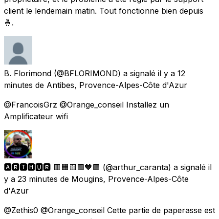
client le lendemain matin. Tout fonctionne bien depuis
🤞.
B. Florimond
(@BFLORIMOND) a signalé
il y a 12
minutes
de
Antibes, Provence-Alpes-Côte d'Azur
@FrancoisGrz @Orange_conseil Installez un
Amplificateur wifi
🅰🆁🆃🅷🆄🆁​​​​​ 🟥🟧🟨🟩💙🟪
(@arthur_caranta) a signalé
il
y a 23 minutes
de
Mougins, Provence-Alpes-Côte
d'Azur
@Zethis0 @Orange_conseil Cette partie de paperasse est