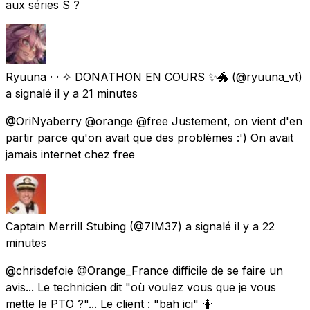
aux séries S ?
Ryuuna · · ✧ DONATHON EN COURS ✨🐲
(@ryuuna_vt)
a signalé
il y a 21 minutes
@OriNyaberry @orange @free Justement, on vient d'en
partir parce qu'on avait que des problèmes :') On avait
jamais internet chez free
Captain Merrill Stubing
(@7IM37) a signalé
il y a 22
minutes
@chrisdefoie @Orange_France difficile de se faire un
avis... Le technicien dit "où voulez vous que je vous
mette le PTO ?"... Le client : "bah ici" 🤷