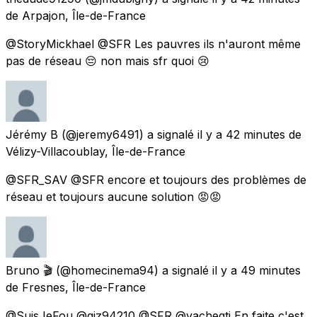
de
Arpajon, Île-de-France
@StoryMickhael @SFR Les pauvres ils n'auront même
pas de réseau 😔 non mais sfr quoi 😢
Jérémy B
(@jeremy6491) a signalé
il y a 42 minutes
de
Vélizy-Villacoublay, Île-de-France
@SFR_SAV @SFR encore et toujours des problèmes de
réseau et toujours aucune solution 😡😡
Bruno 🎬
(@homecinema94) a signalé
il y a 49 minutes
de
Fresnes, Île-de-France
@SuisJeFou @giz94210 @SFR @vachegti En faite c'est