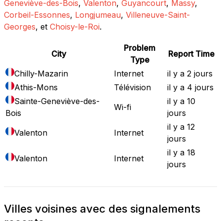
Geneviève-des-Bois
,
Valenton
,
Guyancourt
,
Massy
,
Corbeil-Essonnes
,
Longjumeau
,
Villeneuve-Saint-
Georges
, et
Choisy-le-Roi
.
Problem
City
Report Time
Type
Chilly-Mazarin
Internet
il y a 2 jours
Athis-Mons
Télévision
il y a 4 jours
Sainte-Geneviève-des-
il y a 10
Wi-fi
Bois
jours
il y a 12
Valenton
Internet
jours
il y a 18
Valenton
Internet
jours
Villes voisines avec des signalements