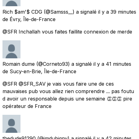
Rich $am'$ CDG
(@Samsss__) a signalé
il y a 39 minutes
de
Évry, Île-de-France
@SFR Inchallah vous faites faillite connexion de merde
Romain dume
(@Corneto93) a signalé
il y a 41 minutes
de
Sucy-en-Brie, Île-de-France
@SFR @SFR_SAV je vais vous faire une de ces
mauvaises pub vous allez rien comprendre ... pas foutu
d avoir un responsable depuis une semaine 👏👏👏 pire
opérateur de France
thedude91290
(@jmdubigny) a signalé
il y a 42 minutes