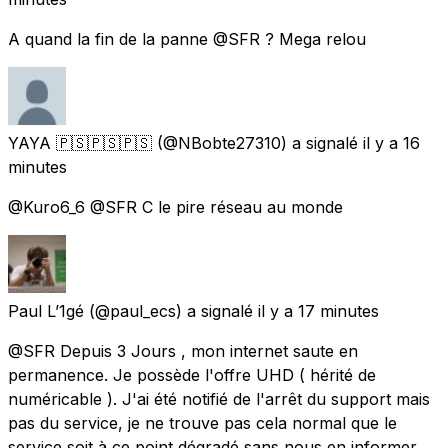
A quand la fin de la panne @SFR ? Mega relou
YAYA 🇵🇸🇵🇸🇵🇸
(@NBobte27310) a signalé
il y a 16
minutes
@Kuro6_6 @SFR C le pire réseau au monde
Paul L’1gé
(@paul_ecs) a signalé
il y a 17 minutes
@SFR Depuis 3 Jours , mon internet saute en
permanence. Je possède l'offre UHD ( hérité de
numéricable ). J'ai été notifié de l'arrêt du support mais
pas du service, je ne trouve pas cela normal que le
service soit à ce point dégradé sans nous en informer