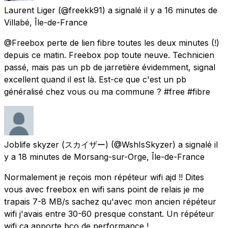
Laurent Liger
(@freekk91) a signalé
il y a 16 minutes
de
Villabé, Île-de-France
@Freebox perte de lien fibre toutes les deux minutes (!)
depuis ce matin. Freebox pop toute neuve. Technicien
passé, mais pas un pb de jarretière évidemment, signal
excellent quand il est là. Est-ce que c'est un pb
généralisé chez vous ou ma commune ? #free #fibre
Joblife skyzer (スカイザー)
(@WshIsSkyzer) a signalé
il
y a 18 minutes
de
Morsang-sur-Orge, Île-de-France
Normalement je reçois mon répéteur wifi ajd !! Dites
vous avec freebox en wifi sans point de relais je me
trapais 7-8 MB/s sachez qu'avec mon ancien répéteur
wifi j'avais entre 30-60 presque constant. Un répéteur
wifi ca apporte bco de performance !