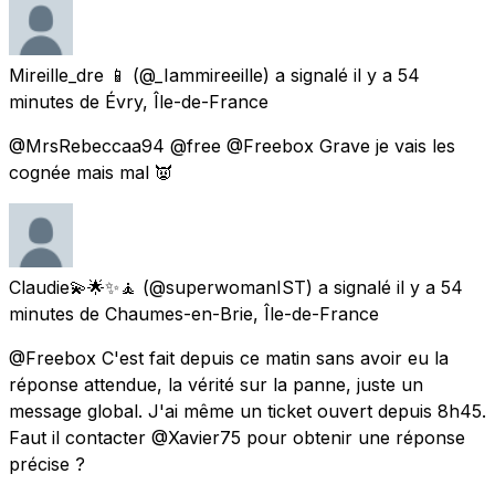
Mireille_dre 📱
(@_Iammireeille) a signalé
il y a 54
minutes
de
Évry, Île-de-France
@MrsRebeccaa94 @free @Freebox Grave je vais les
cognée mais mal 👿
Claudie💫🌟✨🧘
(@superwomanIST) a signalé
il y a 54
minutes
de
Chaumes-en-Brie, Île-de-France
@Freebox C'est fait depuis ce matin sans avoir eu la
réponse attendue, la vérité sur la panne, juste un
message global. J'ai même un ticket ouvert depuis 8h45.
Faut il contacter @Xavier75 pour obtenir une réponse
précise ?