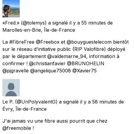
«Fred.»
(@tolemys) a signalé
il y a 55 minutes
de
Marolles-en-Brie, Île-de-France
La #FibreFree @Freebox et @bouyguestelecom bientôt
sur le réseau d'initiative public (RIP Valofibre) déployé
par le département @valdemarne_94, information à
confirmer ! @christianfavier @BRUNOHELIN
@pjgravelle @angelique75008 @Xavier75
Le P.
(@UnPolyvalentG) a signalé
il y a 58 minutes
de
Évry, Île-de-France
J'ai jamais vu une fibre aussi pourrit que chez
@freemobile !