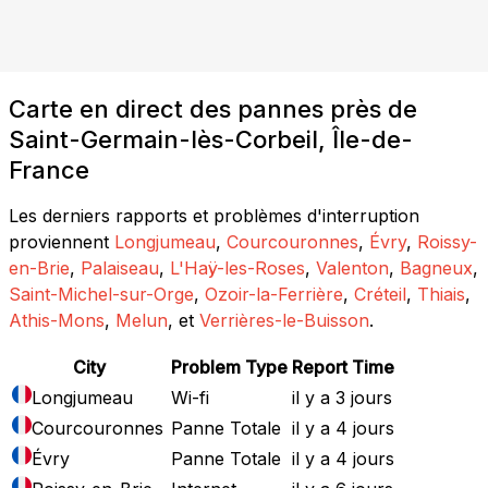
Carte en direct des pannes près de
Saint-Germain-lès-Corbeil, Île-de-
France
Les derniers rapports et problèmes d'interruption
proviennent
Longjumeau
,
Courcouronnes
,
Évry
,
Roissy-
en-Brie
,
Palaiseau
,
L'Haÿ-les-Roses
,
Valenton
,
Bagneux
,
Saint-Michel-sur-Orge
,
Ozoir-la-Ferrière
,
Créteil
,
Thiais
,
Athis-Mons
,
Melun
, et
Verrières-le-Buisson
.
City
Problem Type
Report Time
Longjumeau
Wi-fi
il y a 3 jours
Courcouronnes
Panne Totale
il y a 4 jours
Évry
Panne Totale
il y a 4 jours