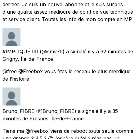
dernier. Je suis un nouvel abonné et je suis surpris
d'une qualité assez médiocre de point de vue technique
et service client. Toutes les info de mon compte en MP
#IMPLIQUÉ 🏴‍☠️
(@ismv75) a signalé
il y a 32 minutes
de
Grigny, Île-de-France
@free @Freebox vous êtes le réseau le plus merdique
de l’histoire
Bruno_FIBRE
(@Bruno_FIBRE) a signalé
il y a 35
minutes
de
Fresnes, Île-de-France
Tiens ma @freebox viens de reboot toute seule comme
une grande ? 4.5.2 🤔 j'espère qu'elle n'as pas un