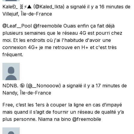
KaleÐ_ 🧬⚡▲
(@Kaled_Ikta) a signalé
il y a 16 minutes
de
Villejuif, Île-de-France
@Leaf__Pool @freemobile Ouais enfin ça fait déjà
plusieurs semaines que le réseau 4G est pourri chez
moi. Et les endroits où j'ai l'habitude d'avoir une
connexion 4G+ je me retrouve en H+ et c'est très
fréquent.
NDNB. 🤪
(@__Nonooow) a signalé
il y a 17 minutes
de
Nandy, Île-de-France
Free, c’est les 1ers à couper la ligne en cas d’impayé
mais quand il s’agit de fournir un réseau de qualité y’a
plus personne. Niama na bino @freemobile