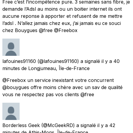
Free c’est l’incompétence pure. 3 semaines sans fibre, je
demande l’Adsl au moins ou un boitier internet ils ont
aucune reponse à apporter et refusent de me mettre
l’adsl . N’allez jamais chez eux, j’ai jamais eu ce souci
chez Bouygues @free @Freebox
lafouines91160
(@lafouines91160) a signalé
il y a 40
minutes
de
Longjumeau, Île-de-France
@Freebox un service inexistant votre concurrent
@bouygues offre moins chère avec un sav de qualité
vous ne respectez pas vos clients @free
Borderless Geek
(@McGeekRD) a signalé
il y a 42
minutes
de
Athis-Mons, Île-de-France