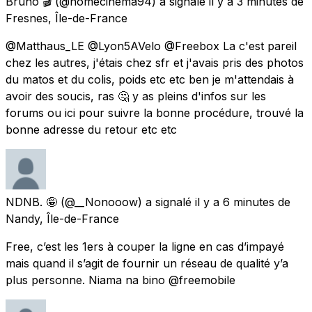
Bruno 🎬
(@homecinema94) a signalé
il y a 3 minutes
de
Fresnes, Île-de-France
@Matthaus_LE @Lyon5AVelo @Freebox La c'est pareil
chez les autres, j'étais chez sfr et j'avais pris des photos
du matos et du colis, poids etc etc ben je m'attendais à
avoir des soucis, ras 🤔 y as pleins d'infos sur les
forums ou ici pour suivre la bonne procédure, trouvé la
bonne adresse du retour etc etc
NDNB. 🤪
(@__Nonooow) a signalé
il y a 6 minutes
de
Nandy, Île-de-France
Free, c’est les 1ers à couper la ligne en cas d’impayé
mais quand il s’agit de fournir un réseau de qualité y’a
plus personne. Niama na bino @freemobile