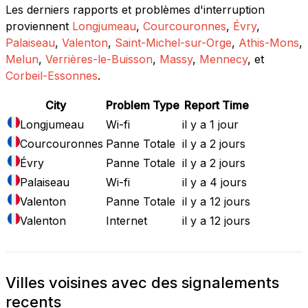
Les derniers rapports et problèmes d'interruption
proviennent
Longjumeau
,
Courcouronnes
,
Évry
,
Palaiseau
,
Valenton
,
Saint-Michel-sur-Orge
,
Athis-Mons
,
Melun
,
Verrières-le-Buisson
,
Massy
,
Mennecy
, et
Corbeil-Essonnes
.
City
Problem Type
Report Time
Longjumeau
Wi-fi
il y a 1 jour
Courcouronnes
Panne Totale
il y a 2 jours
Évry
Panne Totale
il y a 2 jours
Palaiseau
Wi-fi
il y a 4 jours
Valenton
Panne Totale
il y a 12 jours
Valenton
Internet
il y a 12 jours
Villes voisines avec des signalements
recents