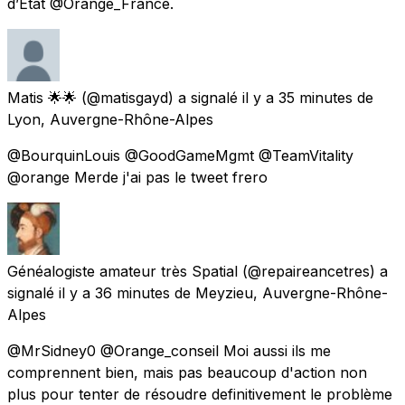
d’Etat @Orange_France.
Matis 🌟🌟
(@matisgayd) a signalé
il y a 35 minutes
de
Lyon, Auvergne-Rhône-Alpes
@BourquinLouis @GoodGameMgmt @TeamVitality
@orange Merde j'ai pas le tweet frero
Généalogiste amateur très Spatial
(@repaireancetres) a
signalé
il y a 36 minutes
de
Meyzieu, Auvergne-Rhône-
Alpes
@MrSidney0 @Orange_conseil Moi aussi ils me
comprennent bien, mais pas beaucoup d'action non
plus pour tenter de résoudre definitivement le problème