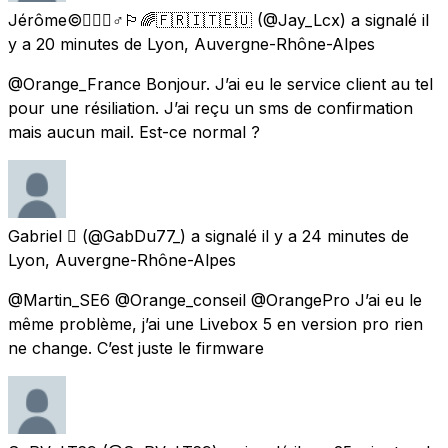
Jérôme©️🚶🏼‍♂️♂️🏳️‍🌈🇫🇷🇮🇹🇪🇺
(@Jay_Lcx) a signalé
il
y a 20 minutes
de
Lyon, Auvergne-Rhône-Alpes
@Orange_France Bonjour. J’ai eu le service client au tel
pour une résiliation. J’ai reçu un sms de confirmation
mais aucun mail. Est-ce normal ?
Gabriel 
(@GabDu77_) a signalé
il y a 24 minutes
de
Lyon, Auvergne-Rhône-Alpes
@Martin_SE6 @Orange_conseil @OrangePro J’ai eu le
même problème, j’ai une Livebox 5 en version pro rien
ne change. C’est juste le firmware