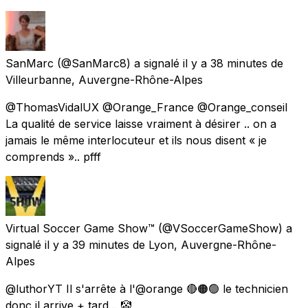
SanMarc
(@SanMarc8) a signalé
il y a 38 minutes
de
Villeurbanne, Auvergne-Rhône-Alpes
@ThomasVidalUX @Orange_France @Orange_conseil
La qualité de service laisse vraiment à désirer .. on a
jamais le même interlocuteur et ils nous disent « je
comprends ».. pfff
Virtual Soccer Game Show™
(@VSoccerGameShow) a
signalé
il y a 39 minutes
de
Lyon, Auvergne-Rhône-
Alpes
@luthorYT Il s'arrête à l'@orange 🔴🟠🟢 le technicien
donc il arrive + tard... 🤡