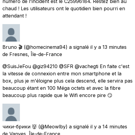
numéro de l'incident est le C25996184. Restez bien au
chaud ! Les utilisateurs ont le quotidien bien pourri en
attendant !
Bruno 🎬
(@homecinema94) a signalé
il y a 13 minutes
de
Fresnes, Île-de-France
@SuisJeFou @giz94210 @SFR @vachegti En faite c'est
la vitesse de connexion entre mon smartphone et la
box, plus je m'éloigne plus cela descend, elle servira pas
beaucoup étant en 100 Méga octets et avec la fibre
beaucoup plus rapide que le Wifi encore pire 😏
чики-брики 👹
(@Meowlby) a signalé
il y a 14 minutes
de
Vanves, Île-de-France