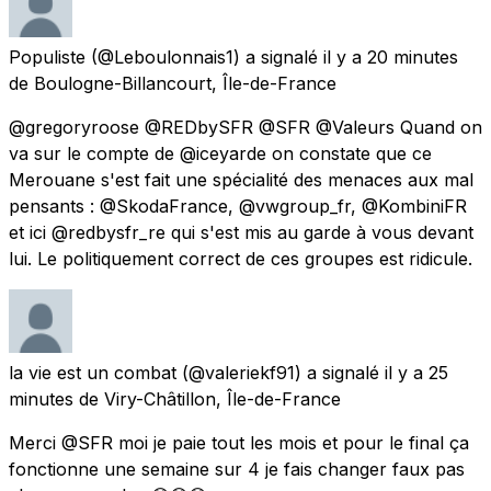
Populiste
(@Leboulonnais1) a signalé
il y a 20 minutes
de
Boulogne-Billancourt, Île-de-France
@gregoryroose @REDbySFR @SFR @Valeurs Quand on
va sur le compte de @iceyarde on constate que ce
Merouane s'est fait une spécialité des menaces aux mal
pensants : @SkodaFrance, @vwgroup_fr, @KombiniFR
et ici @redbysfr_re qui s'est mis au garde à vous devant
lui. Le politiquement correct de ces groupes est ridicule.
la vie est un combat
(@valeriekf91) a signalé
il y a 25
minutes
de
Viry-Châtillon, Île-de-France
Merci @SFR moi je paie tout les mois et pour le final ça
fonctionne une semaine sur 4 je fais changer faux pas