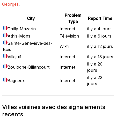
Georges
.
Problem
City
Report Time
Type
Chilly-Mazarin
Internet
il y a 4 jours
Athis-Mons
Télévision
il y a 6 jours
Sainte-Geneviève-des-
Wi-fi
il y a 12 jours
Bois
Villejuif
Internet
il y a 18 jours
il y a 20
Boulogne-Billancourt
Internet
jours
il y a 22
Bagneux
Internet
jours
Villes voisines avec des signalements
recents