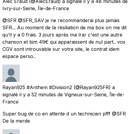
Alec Eraud
(@AlecEraud) a signalé
il y a 48 minutes
de
Ivry-sur-Seine, Île-de-France
@SFR @SFR_SAV je ne recommanderai plus jamais
SFR... Au moment de la résiliation de ma box on me dit
qu'il y a 0 frais. 3 jours après ma lrar c'est une autre
chanson et bim 49€ qui apparaissent de nul part.. vos
CGV sont introuvable sur votre site, le contrat idem
espace perso..
Rayan925 #Anthem #Division2
(@Rayan925FR) a
signalé
il y a 52 minutes
de
Vigneux-sur-Seine, Île-de-
France
Super bug de co en attente d un technicien pfff @SFR
De la merde