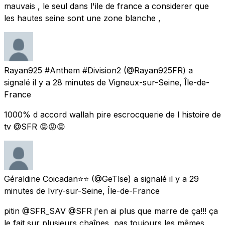
mauvais , le seul dans l'ile de france a considerer que
les hautes seine sont une zone blanche ,
Rayan925 #Anthem #Division2
(@Rayan925FR) a
signalé
il y a 28 minutes
de
Vigneux-sur-Seine, Île-de-
France
1000% d accord wallah pire escrocquerie de l histoire de
tv @SFR 😡😡😡
Géraldine Coicadan⭐⭐
(@GeTlse) a signalé
il y a 29
minutes
de
Ivry-sur-Seine, Île-de-France
pitin @SFR_SAV @SFR j'en ai plus que marre de ça!!! ça
le fait sur plusieurs chaînes, pas toujours les mêmes