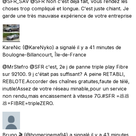
@SFR_SAV @SFR Non c'est déjà fait, vous rendez les
choses trop compliqué et longue. C'est juste chiant. Je
garde une très mauvaise expérience de votre entreprise
KareNic
(@KareNyko) a signalé
il y a 41 minutes
de
Boulogne-Billancourt, Île-de-France
@MrStefro @SFR c'est, 2e j de panne triple play Fibre
sur 92100. 9 j c'était pas suffisant? A peine RETABLI,
REBLOTE.Accorder des chaînes gratuites,faute de télé,
inutile!Assez de votre réseau minable,pour un service
non rendu,mais encaissement à vitesse 7G.#SFR =💩💩
💩=FIBRE=tripleZERO.
Bruno 🎬
(@homecinema94) a signalé
il y a 43 minutes