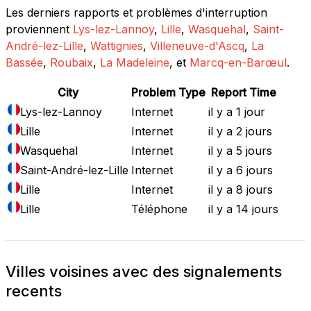
Les derniers rapports et problèmes d'interruption
proviennent
Lys-lez-Lannoy
,
Lille
,
Wasquehal
,
Saint-
André-lez-Lille
,
Wattignies
,
Villeneuve-d'Ascq
,
La
Bassée
,
Roubaix
,
La Madeleine
, et
Marcq-en-Barœul
.
City
Problem Type
Report Time
Lys-lez-Lannoy
Internet
il y a 1 jour
Lille
Internet
il y a 2 jours
Wasquehal
Internet
il y a 5 jours
Saint-André-lez-Lille
Internet
il y a 6 jours
Lille
Internet
il y a 8 jours
Lille
Téléphone
il y a 14 jours
Villes voisines avec des signalements
recents