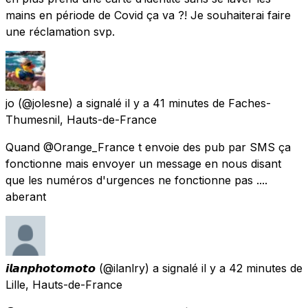
mains en période de Covid ça va ?! Je souhaiterai faire
une réclamation svp.
jo
(@jolesne) a signalé
il y a 41 minutes
de
Faches-
Thumesnil, Hauts-de-France
Quand @Orange_France t envoie des pub par SMS ça
fonctionne mais envoyer un message en nous disant
que les numéros d'urgences ne fonctionne pas ....
aberant
𝙞𝙡𝙖𝙣𝙥𝙝𝙤𝙩𝙤𝙢𝙤𝙩𝙤
(@ilanlry) a signalé
il y a 42 minutes
de
Lille, Hauts-de-France