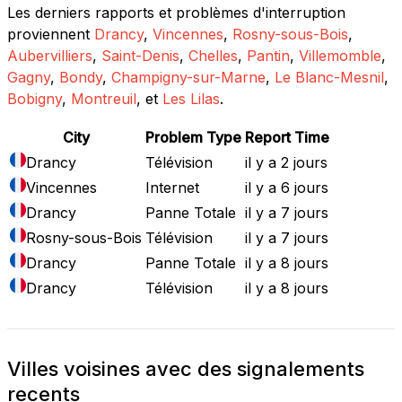
Les derniers rapports et problèmes d'interruption
proviennent
Drancy
,
Vincennes
,
Rosny-sous-Bois
,
Aubervilliers
,
Saint-Denis
,
Chelles
,
Pantin
,
Villemomble
,
Gagny
,
Bondy
,
Champigny-sur-Marne
,
Le Blanc-Mesnil
,
Bobigny
,
Montreuil
, et
Les Lilas
.
City
Problem Type
Report Time
Drancy
Télévision
il y a 2 jours
Vincennes
Internet
il y a 6 jours
Drancy
Panne Totale
il y a 7 jours
Rosny-sous-Bois
Télévision
il y a 7 jours
Drancy
Panne Totale
il y a 8 jours
Drancy
Télévision
il y a 8 jours
Villes voisines avec des signalements
recents