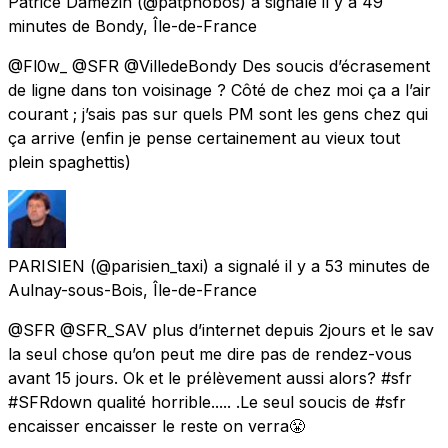
Patrice Damezin
(@patphobos) a signalé
il y a 49
minutes
de
Bondy, Île-de-France
@Fl0w_ @SFR @VilledeBondy Des soucis d’écrasement
de ligne dans ton voisinage ? Côté de chez moi ça a l’air
courant ; j’sais pas sur quels PM sont les gens chez qui
ça arrive (enfin je pense certainement au vieux tout
plein spaghettis)
PARISIEN
(@parisien_taxi) a signalé
il y a 53 minutes
de
Aulnay-sous-Bois, Île-de-France
@SFR @SFR_SAV plus d’internet depuis 2jours et le sav
la seul chose qu’on peut me dire pas de rendez-vous
avant 15 jours. Ok et le prélèvement aussi alors? #sfr
#SFRdown qualité horrible..... .Le seul soucis de #sfr
encaisser encaisser le reste on verra😤