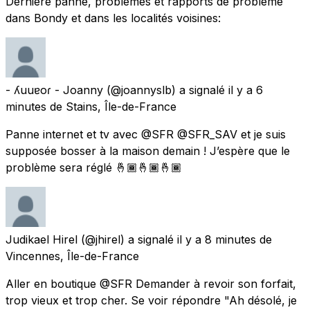
Dernière panne, problèmes et rapports de problème
dans Bondy et dans les localités voisines:
- ʎuuɐoɾ - Joanny
(@joannyslb) a signalé
il y a 6
minutes
de
Stains, Île-de-France
Panne internet et tv avec @SFR @SFR_SAV et je suis
supposée bosser à la maison demain ! J’espère que le
problème sera réglé 🤞🏾🤞🏾🤞🏾
Judikael Hirel
(@jhirel) a signalé
il y a 8 minutes
de
Vincennes, Île-de-France
Aller en boutique @SFR Demander à revoir son forfait,
trop vieux et trop cher. Se voir répondre "Ah désolé, je