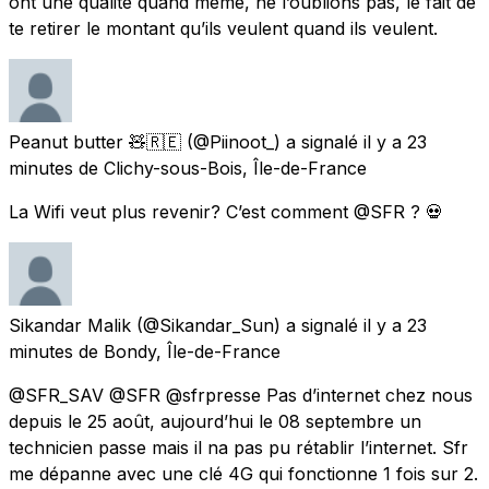
ont une qualité quand même, ne l’oublions pas, le fait de
te retirer le montant qu’ils veulent quand ils veulent.
Peanut butter 🧸🇷🇪
(@Piinoot_) a signalé
il y a 23
minutes
de
Clichy-sous-Bois, Île-de-France
La Wifi veut plus revenir? C’est comment @SFR ? 💀
Sikandar Malik
(@Sikandar_Sun) a signalé
il y a 23
minutes
de
Bondy, Île-de-France
@SFR_SAV @SFR @sfrpresse Pas d’internet chez nous
depuis le 25 août, aujourd’hui le 08 septembre un
technicien passe mais il na pas pu rétablir l’internet. Sfr
me dépanne avec une clé 4G qui fonctionne 1 fois sur 2.