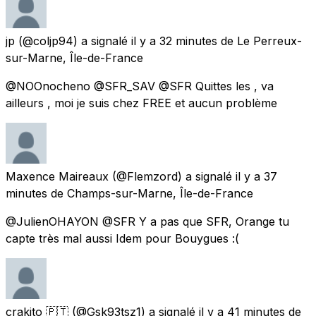
jp
(@coljp94) a signalé
il y a 32 minutes
de
Le Perreux-
sur-Marne, Île-de-France
@NOOnocheno @SFR_SAV @SFR Quittes les , va
ailleurs , moi je suis chez FREE et aucun problème
Maxence Maireaux
(@Flemzord) a signalé
il y a 37
minutes
de
Champs-sur-Marne, Île-de-France
@JulienOHAYON @SFR Y a pas que SFR, Orange tu
capte très mal aussi Idem pour Bouygues :(
crakito 🇵🇹
(@Gsk93tsz1) a signalé
il y a 41 minutes
de