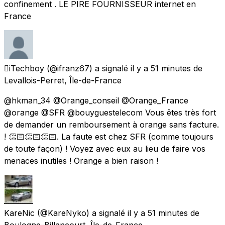
confinement . LE PIRE FOURNISSEUR internet en
France
iTechboy
(@ifranz67) a signalé
il y a 51 minutes
de
Levallois-Perret, Île-de-France
@hkman_34 @Orange_conseil @Orange_France
@orange @SFR @bouyguestelecom Vous êtes très fort
de demander un remboursement à orange sans facture.
! 👏🏻👏🏻👏🏻. La faute est chez SFR (comme toujours
de toute façon) ! Voyez avec eux au lieu de faire vos
menaces inutiles ! Orange a bien raison !
KareNic
(@KareNyko) a signalé
il y a 51 minutes
de
Boulogne-Billancourt, Île-de-France