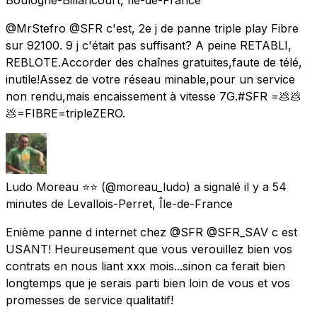
@MrStefro @SFR c'est, 2e j de panne triple play Fibre
sur 92100. 9 j c'était pas suffisant? A peine RETABLI,
REBLOTE.Accorder des chaînes gratuites,faute de télé,
inutile!Assez de votre réseau minable,pour un service
non rendu,mais encaissement à vitesse 7G.#SFR =💩💩
💩=FIBRE=tripleZERO.
Ludo Moreau ⭐️⭐️
(@moreau_ludo) a signalé
il y a 54
minutes
de
Levallois-Perret, Île-de-France
Enième panne d internet chez @SFR @SFR_SAV c est
USANT! Heureusement que vous verouillez bien vos
contrats en nous liant xxx mois...sinon ca ferait bien
longtemps que je serais parti bien loin de vous et vos
promesses de service qualitatif!