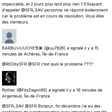
impeccable, et 2 jours plus tard plus rien !! ESsayant
d'appeler @SFR_SAV personne ne répond évidemment
car le problème est en cours de résolution. Vous êtes
des menteurs.
BARBUUUUCHE🎅🏾
(@uu7826) a signalé
il y a 15
minutes
de
Achères, Île-de-France
@REDbySFR @SFR c’est quoi le problème ????
Rythec
(@FitzDagon95) a signalé
il y a 16 minutes
de
Argenteuil, Île-de-France
@SFR_SAV @SFR Bonjour, fin décembre j'ai eu des
problèmes de synchronisation avec internet qui ont été