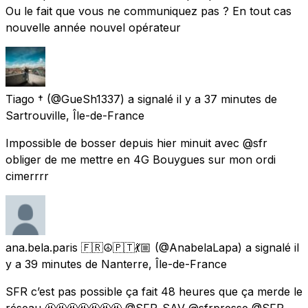
Ou le fait que vous ne communiquez pas ? En tout cas
nouvelle année nouvel opérateur
Tiago †
(@GueSh1337) a signalé
il y a 37 minutes
de
Sartrouville, Île-de-France
Impossible de bosser depuis hier minuit avec @sfr
obliger de me mettre en 4G Bouygues sur mon ordi
cimerrrr
ana.bela.paris 🇫🇷☮️🇵🇹💃🏼
(@AnabelaLapa) a signalé
il
y a 39 minutes
de
Nanterre, Île-de-France
SFR c’est pas possible ça fait 48 heures que ça merde le
réseau 🤬🤬🤬🤬🤬🤬🤬 @SFR_SAV @sfrpresse @SFR