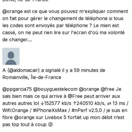
@orange est ce que vous pouvez m'expliquer comment
on fait pour gérer le changement de téléphone si tous
les codes sont envoyés par téléphone ? Le mien est
cassé, on ne peut rien lire sur l'ecran d'où ma volonté
de changer....
A
(@aldomacair) a signalé
il y a 59 minutes
de
Romainville, Île-de-France
@ppgarcia75 @bouyguestelecom @orange @free Je
sais bien mais ce qui arrive à @Free peut arriver aux
autres autres lol ↓152577 kb/s ↑240510 kb/s, ⇄ 13 ms /
Wifi:Orange / #iPhoneXsMax / #nPerf v2.5.0 / je suis en
fibre @orange sur Livebox 5 forfait up mon débit n’est
pas top tout à coup 😡