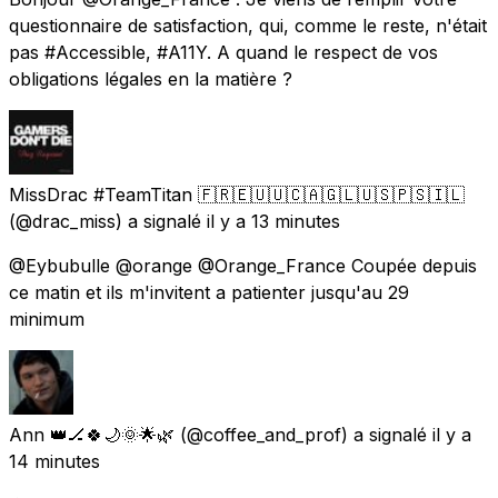
questionnaire de satisfaction, qui, comme le reste, n'était
pas #Accessible, #A11Y. A quand le respect de vos
obligations légales en la matière ?
MissDrac #TeamTitan 🇫🇷🇪🇺🇺🇨🇦🇬🇱🇺🇸🇵🇸🇮🇱
(@drac_miss) a signalé
il y a 13 minutes
@Eybubulle @orange @Orange_France Coupée depuis
ce matin et ils m'invitent a patienter jusqu'au 29
minimum
Ann 👑🏒🍀🌙🌞🌟🌿
(@coffee_and_prof) a signalé
il y a
14 minutes