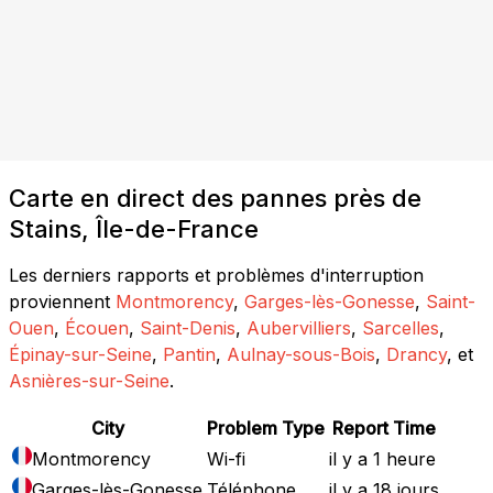
Carte en direct des pannes près de
Stains, Île-de-France
Les derniers rapports et problèmes d'interruption
proviennent
Montmorency
,
Garges-lès-Gonesse
,
Saint-
Ouen
,
Écouen
,
Saint-Denis
,
Aubervilliers
,
Sarcelles
,
Épinay-sur-Seine
,
Pantin
,
Aulnay-sous-Bois
,
Drancy
, et
Asnières-sur-Seine
.
City
Problem Type
Report Time
Montmorency
Wi-fi
il y a 1 heure
Garges-lès-Gonesse
Téléphone
il y a 18 jours