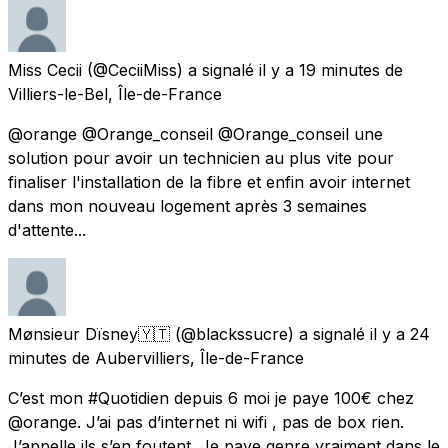
Miss Cecii
(@CeciiMiss) a signalé
il y a 19 minutes
de
Villiers-le-Bel, Île-de-France
@orange @Orange_conseil @Orange_conseil une
solution pour avoir un technicien au plus vite pour
finaliser l'installation de la fibre et enfin avoir internet
dans mon nouveau logement après 3 semaines
d'attente...
Mønsieur Dïsney🇾🇹
(@blackssucre) a signalé
il y a 24
minutes
de
Aubervilliers, Île-de-France
C’est mon #Quotidien depuis 6 moi je paye 100€ chez
@orange. J’ai pas d’internet ni wifi , pas de box rien.
J’appelle ils s’en foutent. Je paye genre vraiment dans le