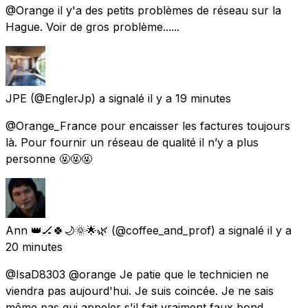
@Orange il y'a des petits problèmes de réseau sur la
Hague. Voir de gros problème......
JPE
(@EnglerJp) a signalé
il y a 19 minutes
@Orange_France pour encaisser les factures toujours
là. Pour fournir un réseau de qualité il n’y a plus
personne 🤬🤬🤬
Ann 👑🏒🍀🌙🌞🌟🌿
(@coffee_and_prof) a signalé
il y a
20 minutes
@IsaD8303 @orange Je patie que le technicien ne
viendra pas aujourd'hui. Je suis coincée. Je ne sais
même pas qui appeler s'il fait vraiment faux bond.