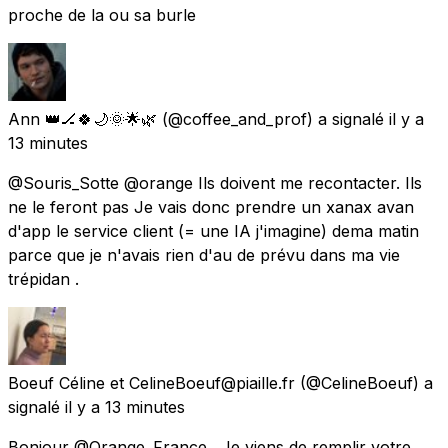
proche de la ou sa burle
Ann 👑🏒🍀🌙🌞🌟🌿
(@coffee_and_prof) a signalé
il y a
13 minutes
@Souris_Sotte @orange Ils doivent me recontacter. Ils
ne le feront pas Je vais donc prendre un xanax avan
d'app le service client (= une IA j'imagine) dema matin
parce que je n'avais rien d'au de prévu dans ma vie
trépidan .
Boeuf Céline et CelineBoeuf@piaille.fr
(@CelineBoeuf) a
signalé
il y a 13 minutes
Bonjour @Orange_France . Je viens de remplir votre