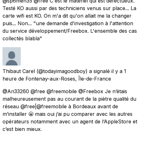
@sp6men35 @free C'est le matériel qui est défectueux.
Testé KO aussi par des techniciens venus sur place... La
carte wifi est KO. On m'a dit qu'on allait me la changer
puis... Non... "une demande d'investigation à l'attention
du service développement/Freebox. L'ensemble des cas
collectés blabla"
Thibaut Carel
(@todayimagoodboy) a signalé
il y a 1
heure
de
Fontenay-aux-Roses, Île-de-France
@Ari33260 @free @freemobile @Freebox Je n’étais
malheureusement pas au courant de la piètre qualité du
réseau @free|@freemobile à Bordeaux avant de
m’installer 😬 mais oui j’ai pu comparer avec les autres
opérateurs notamment avec un agent de l’AppleStore et
c’est bien mieux.