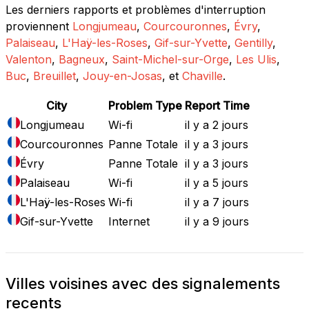
Les derniers rapports et problèmes d'interruption
proviennent
Longjumeau
,
Courcouronnes
,
Évry
,
Palaiseau
,
L'Haÿ-les-Roses
,
Gif-sur-Yvette
,
Gentilly
,
Valenton
,
Bagneux
,
Saint-Michel-sur-Orge
,
Les Ulis
,
Buc
,
Breuillet
,
Jouy-en-Josas
, et
Chaville
.
City
Problem Type
Report Time
Longjumeau
Wi-fi
il y a 2 jours
Courcouronnes
Panne Totale
il y a 3 jours
Évry
Panne Totale
il y a 3 jours
Palaiseau
Wi-fi
il y a 5 jours
L'Haÿ-les-Roses
Wi-fi
il y a 7 jours
Gif-sur-Yvette
Internet
il y a 9 jours
Villes voisines avec des signalements
recents