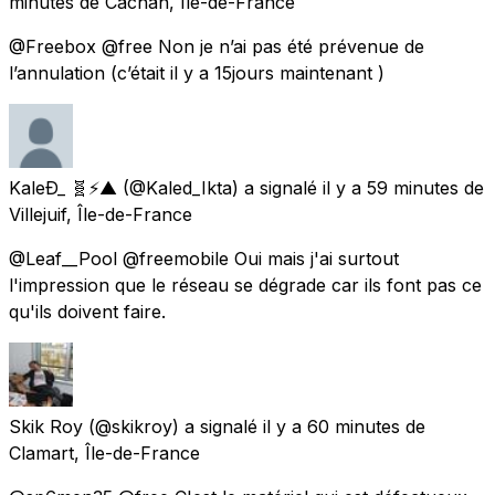
minutes
de
Cachan, Île-de-France
@Freebox @free Non je n’ai pas été prévenue de
l’annulation (c’était il y a 15jours maintenant )
KaleÐ_ 🧬⚡▲
(@Kaled_Ikta) a signalé
il y a 59 minutes
de
Villejuif, Île-de-France
@Leaf__Pool @freemobile Oui mais j'ai surtout
l'impression que le réseau se dégrade car ils font pas ce
qu'ils doivent faire.
Skik Roy
(@skikroy) a signalé
il y a 60 minutes
de
Clamart, Île-de-France