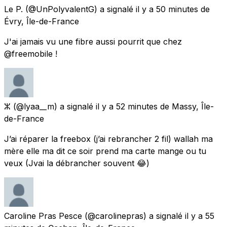
Le P.
(@UnPolyvalentG) a signalé
il y a 50 minutes
de
Évry, Île-de-France
J'ai jamais vu une fibre aussi pourrit que chez
@freemobile !
ⵣ
(@lyaa__m) a signalé
il y a 52 minutes
de
Massy, Île-
de-France
J’ai réparer la freebox (j’ai rebrancher 2 fil) wallah ma
mère elle ma dit ce soir prend ma carte mange ou tu
veux (Jvai la débrancher souvent 😂)
Caroline Pras Pesce
(@carolinepras) a signalé
il y a 55