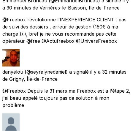
Emmanuel Bruneau
(@EmmanuelBruneau) a signalé
il y
a 30 minutes
de
Verrières-le-Buisson, Île-de-France
@Freebox révolutionne l’INEXPERIENCE CLIENT : pas
de suivi des dossiers , erreur de gestion (150€ à ma
charge 👏), bref je ne vous recommande pas cette
opérateur @free @Actufreebox @UniversFreebox
danyelou
(@seyralynedaniel) a signalé
il y a 32 minutes
de
Grigny, Île-de-France
@Freebox Depuis le 31 mars ma Freebox est a l'étape 2,
j'ai beau appelé toujours pas de solution à mon
problème