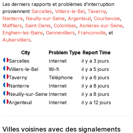
Les derniers rapports et problèmes d'interruption
proviennent
Sarcelles
,
Villiers-le-Bel
,
Taverny
,
Nanterre
,
Neuilly-sur-Seine
,
Argenteuil
,
Courbevoie
,
Maffliers
,
Saint-Denis
,
Colombes
,
Asnières-sur-Seine
,
Enghien-les-Bains
,
Gennevilliers
,
Franconville
, et
Aubervilliers
.
City
Problem Type
Report Time
Sarcelles
Internet
il y a 3 jours
Villiers-le-Bel
Wi-fi
il y a 5 jours
Taverny
Téléphone
il y a 6 jours
Nanterre
Internet
il y a 8 jours
Neuilly-sur-Seine
Internet
il y a 8 jours
Argenteuil
Internet
il y a 12 jours
Villes voisines avec des signalements