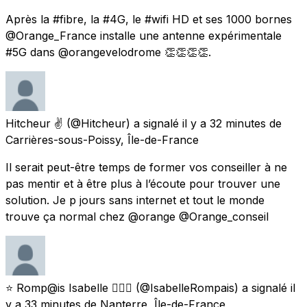
Après la #fibre, la #4G, le #wifi HD et ses 1000 bornes
@Orange_France installe une antenne expérimentale
#5G dans @orangevelodrome 👏👏👏👏.
Hitcheur ✌
(@Hitcheur) a signalé
il y a 32 minutes
de
Carrières-sous-Poissy, Île-de-France
Il serait peut-être temps de former vos conseiller à ne
pas mentir et à être plus à l’écoute pour trouver une
solution. Je p jours sans internet et tout le monde
trouve ça normal chez @orange @Orange_conseil
⭐️ Romp@is Isabelle 🧚🏻‍♂️
(@IsabelleRompais) a signalé
il
y a 33 minutes
de
Nanterre, Île-de-France