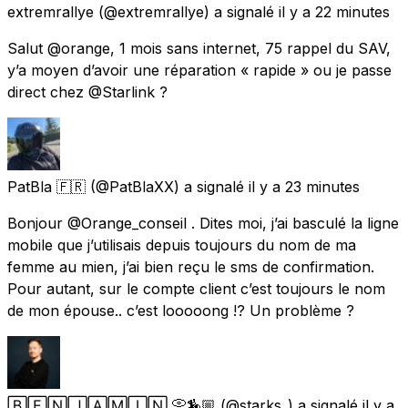
extremrallye
(@extremrallye) a signalé
il y a 22 minutes
Salut @orange, 1 mois sans internet, 75 rappel du SAV,
y’a moyen d’avoir une réparation « rapide » ou je passe
direct chez @Starlink ?
PatBla 🇫🇷
(@PatBlaXX) a signalé
il y a 23 minutes
Bonjour @Orange_conseil . Dites moi, j’ai basculé la ligne
mobile que j’utilisais depuis toujours du nom de ma
femme au mien, j’ai bien reçu le sms de confirmation.
Pour autant, sur le compte client c’est toujours le nom
de mon épouse.. c’est looooong !? Un problème ?
🄱🄴🄽🄹🄰🄼🄸🄽 📀🏇🏼
(@starks_) a signalé
il y a