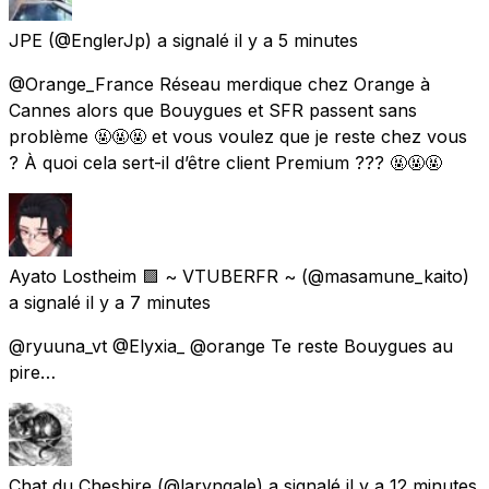
JPE
(@EnglerJp) a signalé
il y a 5 minutes
@Orange_France Réseau merdique chez Orange à
Cannes alors que Bouygues et SFR passent sans
problème 🤬🤬🤬 et vous voulez que je reste chez vous
? À quoi cela sert-il d’être client Premium ??? 🤬🤬🤬
Ayato Lostheim 🟪 ~ VTUBERFR ~
(@masamune_kaito)
a signalé
il y a 7 minutes
@ryuuna_vt @Elyxia_ @orange Te reste Bouygues au
pire…
Chat du Cheshire
(@laryngale) a signalé
il y a 12 minutes