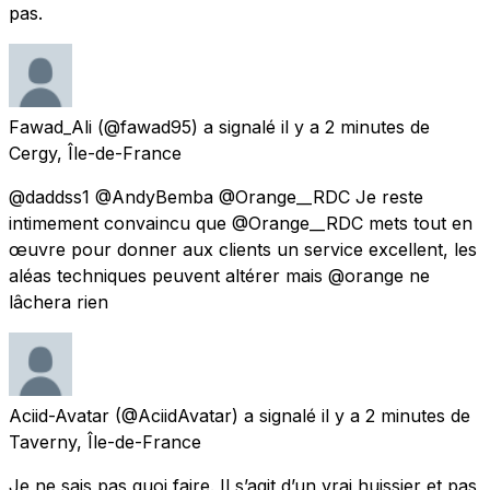
pas.
Fawad_Ali
(@fawad95) a signalé
il y a 2 minutes
de
Cergy, Île-de-France
@daddss1 @AndyBemba @Orange__RDC Je reste
intimement convaincu que @Orange__RDC mets tout en
œuvre pour donner aux clients un service excellent, les
aléas techniques peuvent altérer mais @orange ne
lâchera rien
Aciid-Avatar
(@AciidAvatar) a signalé
il y a 2 minutes
de
Taverny, Île-de-France
Je ne sais pas quoi faire. Il s’agit d’un vrai huissier et pas